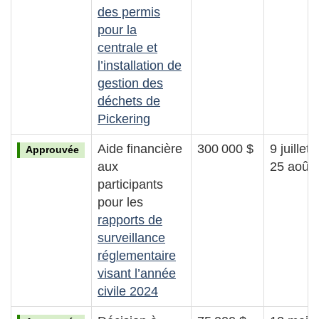
des permis
pour la
centrale et
l’installation de
gestion des
déchets de
Pickering
Aide financière
300 000 $
9 juillet 
Approuvée
aux
25 août
participants
pour les
rapports de
surveillance
réglementaire
visant l’année
civile 2024