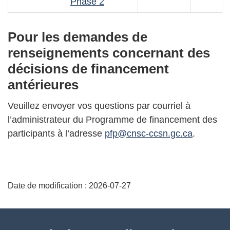
Phase 2
Pour les demandes de
renseignements concernant des
décisions de financement
antérieures
Veuillez envoyer vos questions par courriel à
l’administrateur du Programme de financement des
participants à l’adresse
pfp@cnsc-ccsn.gc.ca
.
D
Date de modification :
2026-07-27
é
t
À