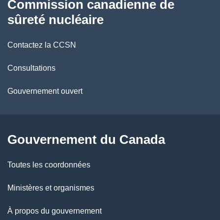
Commission canadienne de
a
propos
sûreté nucléaire
i
de
Contactez la CCSN
l
ce
s
Consultations
site
d
Gouvernement ouvert
e
l
Gouvernement du Canada
a
Toutes les coordonnées
p
Ministères et organismes
a
À propos du gouvernement