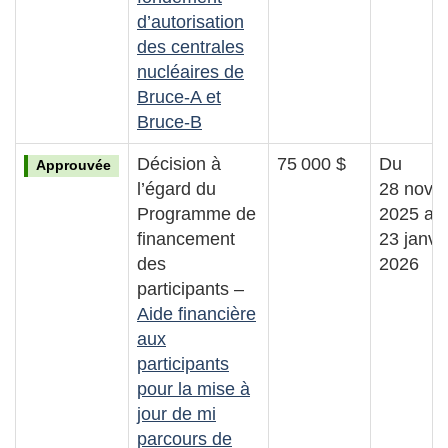
d’autorisation
des centrales
nucléaires de
Bruce‑A et
Bruce‑B
Décision à
75 000 $
Du
Approuvée
l’égard du
28 nove
Programme de
2025 au
financement
23 janvi
des
2026
participants –
Aide financière
aux
participants
pour la mise à
jour de mi
parcours de