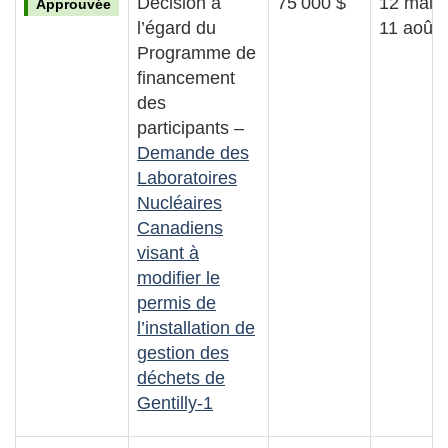
Décision à
75 000 $
12 mai 
Approuvée
l’égard du
11 août
Programme de
financement
des
participants –
Demande des
Laboratoires
Nucléaires
Canadiens
visant à
modifier le
permis de
l’installation de
gestion des
déchets de
Gentilly-1