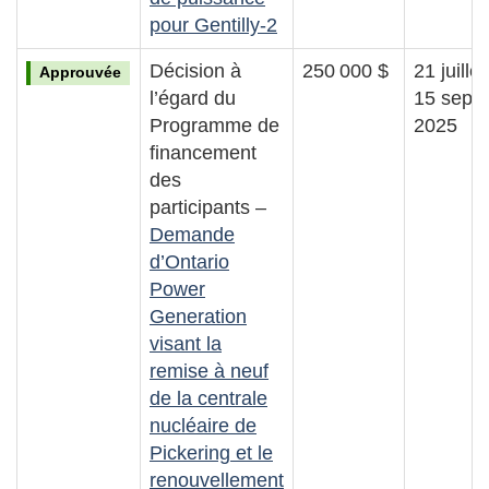
pour Gentilly-2
Décision à
250 000 $
21 juille
Approuvée
l’égard du
15 sept
Programme de
2025
financement
des
participants –
Demande
d’Ontario
Power
Generation
visant la
remise à neuf
de la centrale
nucléaire de
Pickering et le
renouvellement