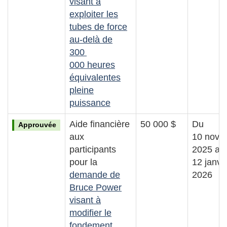
visant à
exploiter les
tubes de force
au‑delà de
300
000 heures
équivalentes
pleine
puissance
Aide financière
50 000 $
Du
Approuvée
aux
10 nove
participants
2025 au
pour la
12 janvi
demande de
2026
Bruce Power
visant à
modifier le
fondement