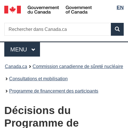
Sélec
/
EN
Passer
Government
au
de
of
contenu
Canada
Recherche
Rechercher
principal
Rec
la
dans
Canada.ca
langu
Menu
MENU
PRINCIPAL
Vous
Canada.ca
Commission canadienne de sûreté nucléaire
êtes
Consultations et mobilisation
ici
Programme de financement des participants
:
Décisions du
Programme de