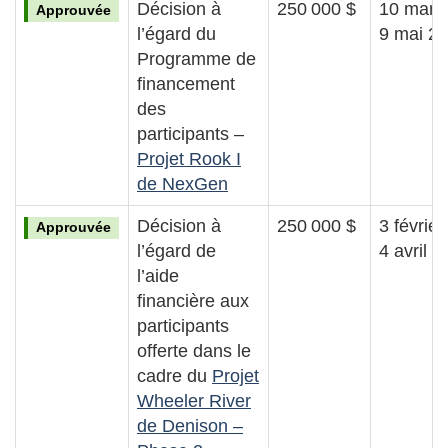
Décision à
250 000 $
10 mars
Approuvée
l’égard du
9 mai 2
Programme de
financement
des
participants –
Projet Rook I
de NexGen
Décision à
250 000 $
3 février
Approuvée
l’égard de
4 avril 
l’aide
financière aux
participants
offerte dans le
cadre du
Projet
Wheeler River
de Denison –