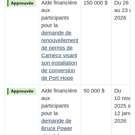
Aide financière
150 000 $
Du 26 ja
Approuvée
aux
au 23 m
participants
2026
pour la
demande de
renouvellement
de permis de
Cameco visant
son installation
de conversion
de Port Hope
Aide financière
50 000 $
Du
Approuvée
aux
10 nove
participants
2025 au
pour la
12 janvi
demande de
2026
Bruce Power