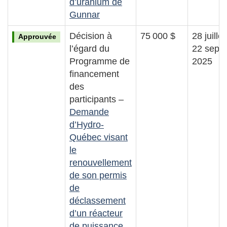
d’uranium de
Gunnar
Décision à
75 000 $
28 juille
Approuvée
l’égard du
22 sept
Programme de
2025
financement
des
participants –
Demande
d’Hydro-
Québec visant
le
renouvellement
de son permis
de
déclassement
d’un réacteur
de puissance