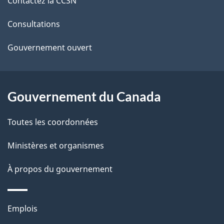
Contactez la CCSN
l
ce
s
Consultations
site
d
Gouvernement ouvert
e
l
Gouvernement du Canada
a
Toutes les coordonnées
p
Ministères et organismes
a
À propos du gouvernement
g
e
Thèmes
Emplois
et