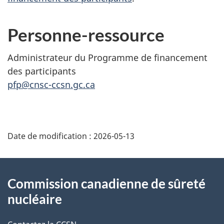
Personne-ressource
Administrateur du Programme de financement
des participants
pfp@cnsc-ccsn.gc.ca
D
Date de modification :
2026-05-13
é
t
À
Commission canadienne de sûreté
a
propos
nucléaire
i
de