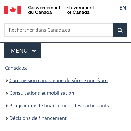
/
Sélec
EN
Passer
Government
au
de
of
contenu
Canada
Recherche
Rechercher
principal
Rec
la
dans
Canada.ca
langu
Menu
MENU
PRINCIPAL
Vous
Canada.ca
êtes
Commission canadienne de sûreté nucléaire
ici
Consultations et mobilisation
:
Programme de financement des participants
Décisions de financement