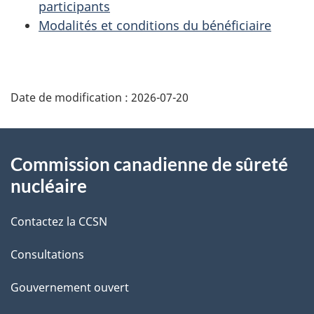
participants
Modalités et conditions du bénéficiaire
D
Date de modification :
2026-07-20
é
t
À
Commission canadienne de sûreté
a
propos
nucléaire
i
de
Contactez la CCSN
l
ce
s
Consultations
site
d
Gouvernement ouvert