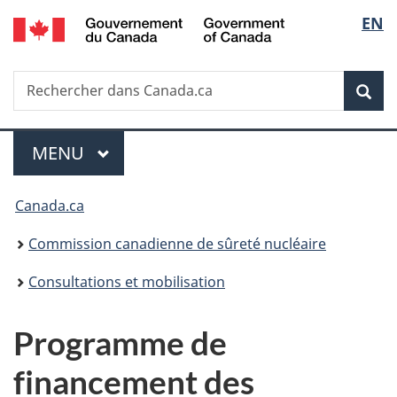
/
Sélec
EN
Passer
Government
au
de
of
contenu
Canada
Recherche
Rechercher
principal
Rec
la
dans
Canada.ca
langu
Menu
MENU
PRINCIPAL
Vous
Canada.ca
êtes
Commission canadienne de sûreté nucléaire
ici
Consultations et mobilisation
:
Programme de
financement des