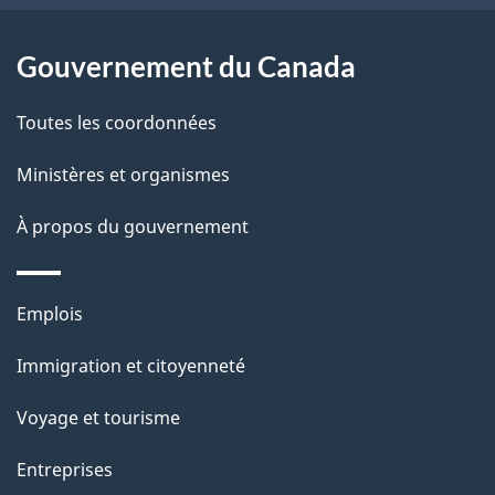
e
l
Gouvernement du Canada
a
Toutes les coordonnées
p
Ministères et organismes
a
À propos du gouvernement
g
e
Thèmes
Emplois
et
Immigration et citoyenneté
sujets
Voyage et tourisme
Entreprises