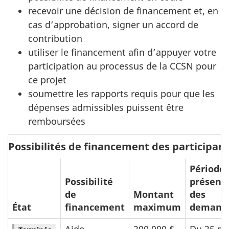
recevoir une décision de financement et, en
cas d’approbation, signer un accord de
contribution
utiliser le financement afin d’appuyer votre
participation au processus de la CCSN pour
ce projet
soumettre les rapports requis pour que les
dépenses admissibles puissent être
remboursées
Possibilités de financement des participan
Période 
Possibilité
présent
de
Montant
des
État
financement
maximum
demand
Aide
200 000 $
Du 25 m