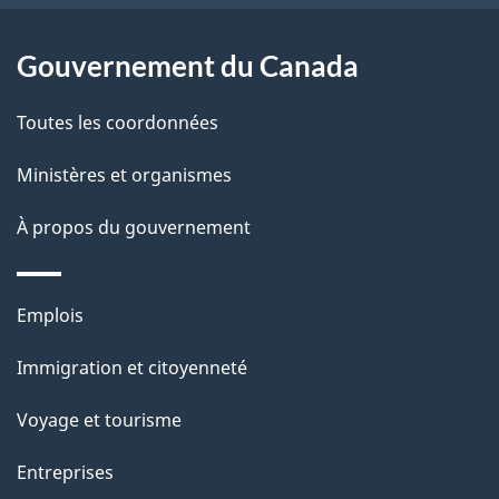
e
l
Gouvernement du Canada
a
Toutes les coordonnées
p
Ministères et organismes
a
À propos du gouvernement
g
e
Thèmes
Emplois
et
Immigration et citoyenneté
sujets
Voyage et tourisme
Entreprises