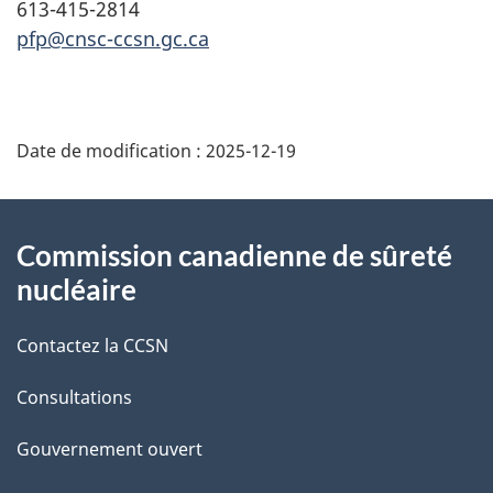
613-415-2814
pfp@cnsc-ccsn.gc.ca
D
Date de modification :
2025-12-19
é
t
À
Commission canadienne de sûreté
a
propos
nucléaire
i
de
Contactez la CCSN
l
ce
s
Consultations
site
d
Gouvernement ouvert