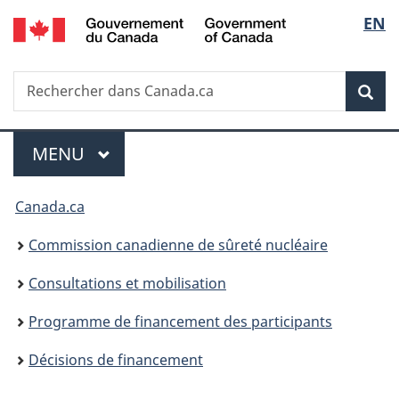
/
Sélec
EN
Passer
Government
au
de
of
contenu
Canada
Recherche
Rechercher
principal
Rec
la
dans
Canada.ca
langu
Menu
MENU
PRINCIPAL
Vous
Canada.ca
êtes
Commission canadienne de sûreté nucléaire
ici
Consultations et mobilisation
:
Programme de financement des participants
Décisions de financement