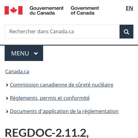
/
Sélec
EN
Passer
Government
au
de
of
contenu
Canada
Recherche
Rechercher
principal
Rec
la
dans
Canada.ca
langu
Menu
MENU
PRINCIPAL
Vous
Canada.ca
êtes
Commission canadienne de sûreté nucléaire
ici
Règlements, permis et conformité
:
Documents d’application de la réglementation
REGDOC-2.11.2,