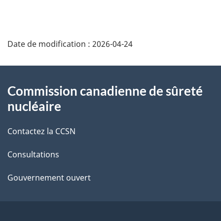
D
Date de modification :
2026-04-24
é
t
À
Commission canadienne de sûreté
a
propos
nucléaire
i
de
Contactez la CCSN
l
ce
s
Consultations
site
d
Gouvernement ouvert
e