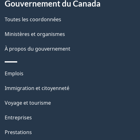
l
Gouvernement du Canada
a
Toutes les coordonnées
p
Ministères et organismes
a
À propos du gouvernement
g
e
Thèmes
Emplois
et
Immigration et citoyenneté
sujets
Voyage et tourisme
Entreprises
Prestations