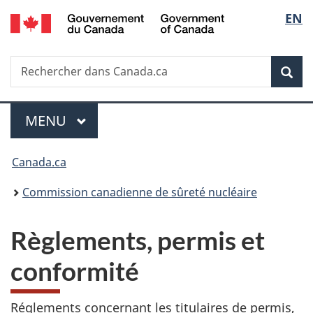
/
Sélec
EN
Passer
Government
au
de
of
contenu
Canada
Recherche
Rechercher
principal
Rec
la
dans
Canada.ca
langu
Menu
MENU
PRINCIPAL
Vous
Canada.ca
êtes
Commission canadienne de sûreté nucléaire
ici
Règlements, permis et
:
conformité
Réglements concernant les titulaires de permis,