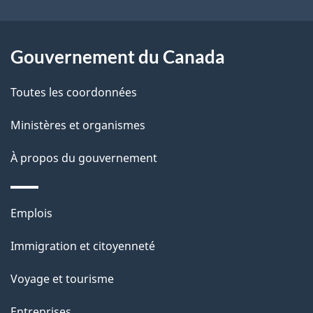
e
l
Gouvernement du Canada
a
Toutes les coordonnées
p
Ministères et organismes
a
À propos du gouvernement
g
e
Thèmes
Emplois
et
Immigration et citoyenneté
sujets
Voyage et tourisme
Entreprises