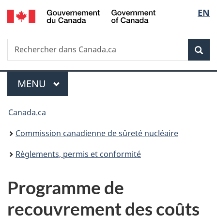
/
Sélec
EN
Passer
Government
au
de
of
contenu
Canada
Recherche
Rechercher
principal
Rec
la
dans
Canada.ca
langu
Menu
MENU
PRINCIPAL
Vous
Canada.ca
êtes
Commission canadienne de sûreté nucléaire
ici
Règlements, permis et conformité
:
Programme de
recouvrement des coûts