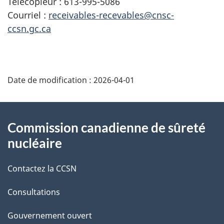
Télécopieur : 613-995-5086
Courriel :
receivables-recevables@cnsc-
ccsn.gc.ca
D
Date de modification :
2026-04-01
é
t
À
Commission canadienne de sûreté
a
propos
nucléaire
i
de
Contactez la CCSN
l
ce
s
Consultations
site
d
Gouvernement ouvert