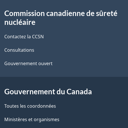
t
À
Commission canadienne de sûreté
a
propos
nucléaire
i
de
Contactez la CCSN
l
ce
s
Consultations
site
d
Gouvernement ouvert
e
l
Gouvernement du Canada
a
Toutes les coordonnées
p
Ministères et organismes
a