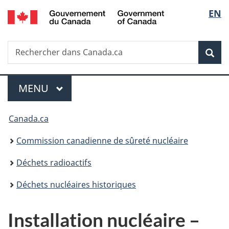
/
Sélec
EN
Passer
Government
au
de
of
contenu
Canada
Recherche
Rechercher
principal
Rec
la
dans
Canada.ca
langu
Menu
MENU
PRINCIPAL
Vous
Canada.ca
êtes
Commission canadienne de sûreté nucléaire
ici
Déchets radioactifs
:
Déchets nucléaires historiques
Installation nucléaire –