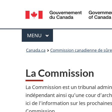
Sélection
de
la
Menu
MENU
PRINCIPAL
langue
Vous
Canada.ca
Commission canadienne de sûret
êtes
ici
La Commission
:
La Commission est un tribunal adminis
indépendant ainsi qu’une cour d’arch
ici de l’information sur les prochaine
Commission.