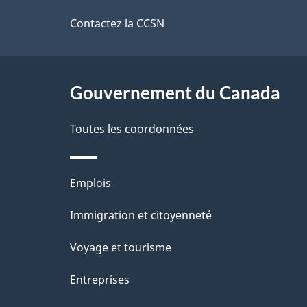
a
e
de
Contactez la CCSN
i
n
t
ce
l
s
site
Gouvernement du Canada
s
d
Toutes les coordonnées
e
Thèmes
Emplois
l
et
Immigration et citoyenneté
a
sujets
Voyage et tourisme
p
Entreprises
a