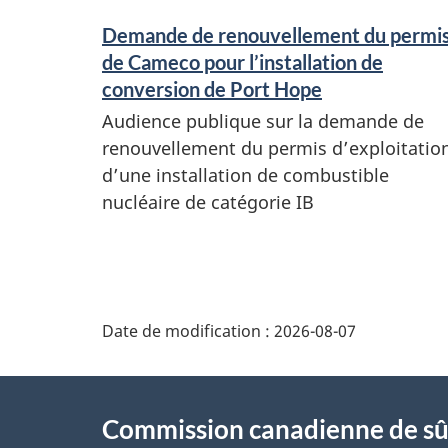
s
Demande de renouvellement du permi
e
de Cameco pour l’installation de
t
conversion de Port Hope
r
Audience publique sur la demande de
e
renouvellement du permis d’exploitatio
d’une installation de combustible
n
nucléaire de catégorie IB
s
e
i
D
g
Date de modification :
2026-08-07
é
n
e
À
t
m
Commission canadienne de sû
propos