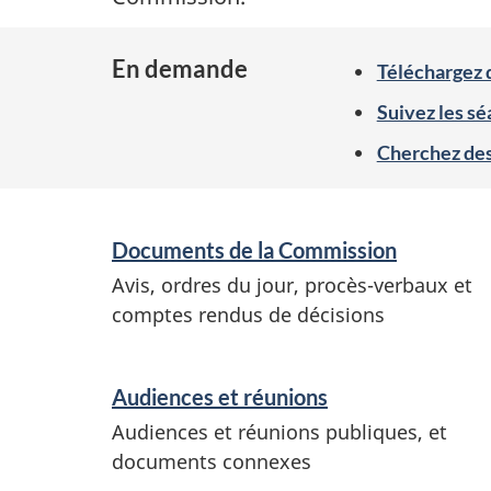
En demande
Téléchargez 
Suivez les sé
Cherchez de
S
Documents de la Commission
e
Avis, ordres du jour, procès-verbaux et
r
comptes rendus de décisions
v
i
Audiences et réunions
c
Audiences et réunions publiques, et
e
documents connexes