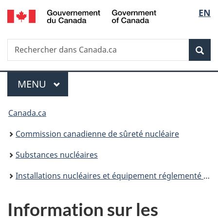
/
Sélec
EN
Passer
Government
au
de
of
contenu
Canada
Recherche
Rechercher
principal
Rec
la
dans
Canada.ca
langu
Menu
MENU
PRINCIPAL
Vous
Canada.ca
êtes
Commission canadienne de sûreté nucléaire
ici
Substances nucléaires
:
Installations nucléaires et équipement réglementé de catégorie II
Information sur les