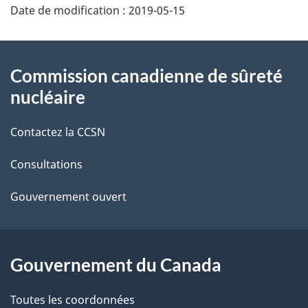
Date de modification :
2019-05-15
é
t
À
Commission canadienne de sûreté
a
propos
nucléaire
i
de
Contactez la CCSN
l
ce
s
Consultations
site
d
Gouvernement ouvert
e
l
Gouvernement du Canada
a
Toutes les coordonnées