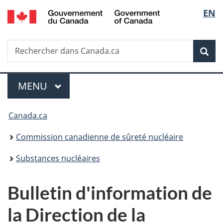
/
Sélec
EN
Passer
Government
au
de
of
contenu
Canada
Recherche
Rechercher
principal
Rec
la
dans
Canada.ca
langu
Menu
MENU
PRINCIPAL
Vous
Canada.ca
êtes
Commission canadienne de sûreté nucléaire
ici
Substances nucléaires
:
Bulletin d'information de
la Direction de la