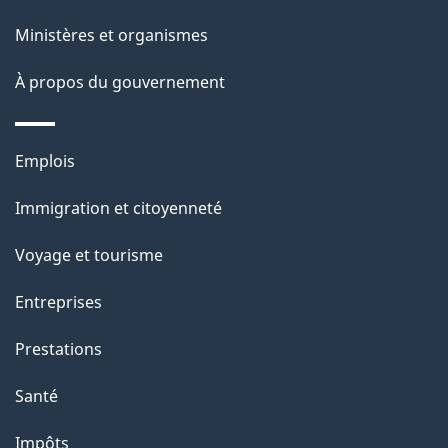
p
Ministères et organismes
a
À propos du gouvernement
g
e
Thèmes
Emplois
et
Immigration et citoyenneté
sujets
Voyage et tourisme
Entreprises
Prestations
Santé
Impôts