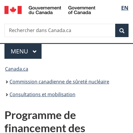
/
Sélec
EN
Passer
Government
au
de
of
contenu
Canada
Recherche
Rechercher
principal
Rec
la
dans
Canada.ca
langu
Menu
MENU
PRINCIPAL
Vous
Canada.ca
êtes
Commission canadienne de sûreté nucléaire
ici
Consultations et mobilisation
:
Programme de
financement des