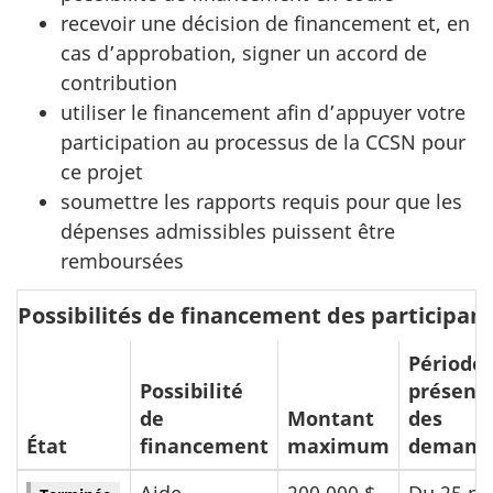
recevoir une décision de financement et, en
cas d’approbation, signer un accord de
contribution
utiliser le financement afin d’appuyer votre
participation au processus de la CCSN pour
ce projet
soumettre les rapports requis pour que les
dépenses admissibles puissent être
remboursées
Possibilités de financement des participan
Période 
Possibilité
présent
de
Montant
des
État
financement
maximum
demand
Aide
200 000 $
Du 25 m