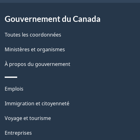
e
l
Gouvernement du Canada
a
Toutes les coordonnées
p
Ministères et organismes
a
À propos du gouvernement
g
e
Thèmes
Emplois
et
Immigration et citoyenneté
sujets
Voyage et tourisme
Entreprises