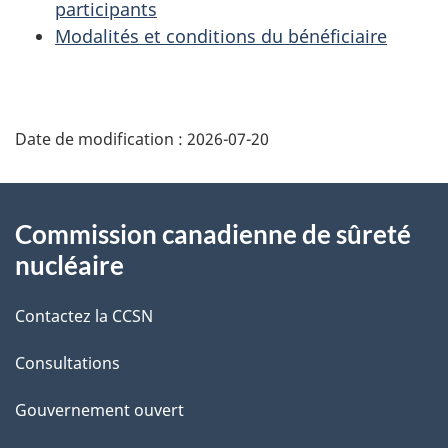
participants
Modalités et conditions du bénéficiaire
D
Date de modification :
2026-07-20
é
t
À
Commission canadienne de sûreté
a
propos
nucléaire
i
de
Contactez la CCSN
l
ce
s
Consultations
site
d
Gouvernement ouvert