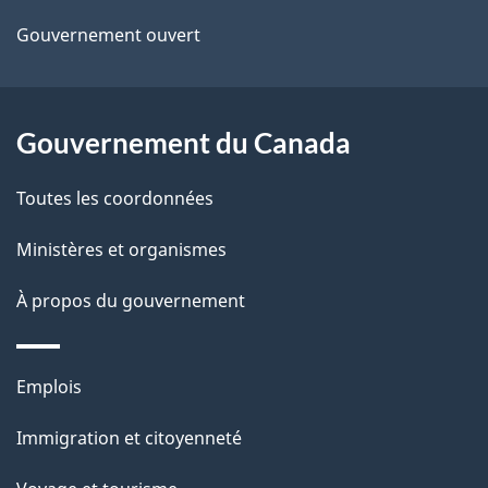
d
Gouvernement ouvert
e
l
Gouvernement du Canada
a
Toutes les coordonnées
p
Ministères et organismes
a
À propos du gouvernement
g
e
Thèmes
Emplois
et
Immigration et citoyenneté
sujets