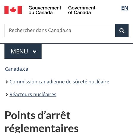
/
Sélec
EN
Passer
Government
au
de
of
contenu
Canada
Recherche
Rechercher
principal
Rec
la
dans
Canada.ca
langu
Menu
MENU
PRINCIPAL
Vous
Canada.ca
êtes
Commission canadienne de sûreté nucléaire
ici
Réacteurs nucléaires
:
Points d’arrêt
réglementaires