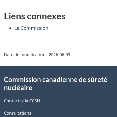
Liens connexes
La Commission
D
Date de modification :
2026-06-03
é
t
À
Commission canadienne de sûreté
a
propos
nucléaire
i
de
Contactez la CCSN
l
ce
s
Consultations
site