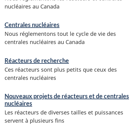
nucléaires au Canada
v
i
Centrales nucléaires
c
Nous réglementons tout le cycle de vie des
e
centrales nucléaires au Canada
s
Réacteurs de recherche
e
Ces réacteurs sont plus petits que ceux des
t
centrales nucléaires
r
e
Nouveaux projets de réacteurs et de centrales
nucléaires
n
Les réacteurs de diverses tailles et puissances
s
servent à plusieurs fins
e