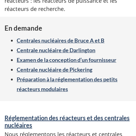
réacteurs : les réacteurs de puissance et les
réacteurs de recherche.
En demande
Centrales nucléaires de Bruce A et B
Centrale nucléaire de Darlington
Examen de la conception d’un fournisseur
Centrale nucléaire de Pickering
Préparation à la réglementation des petits
réacteurs modulaires
S
Réglementation des réacteurs et des centrales
e
nucléaires
r
Nous réglementons les réacteurs et centrales