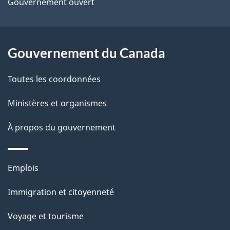
d
Gouvernement ouvert
e
l
Gouvernement du Canada
a
Toutes les coordonnées
p
Ministères et organismes
a
À propos du gouvernement
g
e
Thèmes
Emplois
et
Immigration et citoyenneté
sujets
Voyage et tourisme