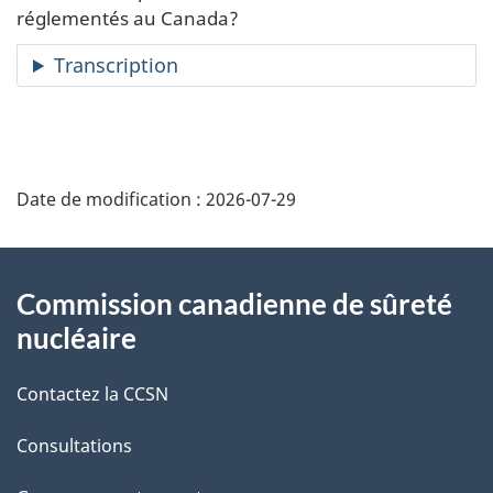
réglementés au Canada?
Transcription
D
Date de modification :
2026-07-29
é
t
À
Commission canadienne de sûreté
a
propos
nucléaire
i
de
Contactez la CCSN
l
ce
s
Consultations
site