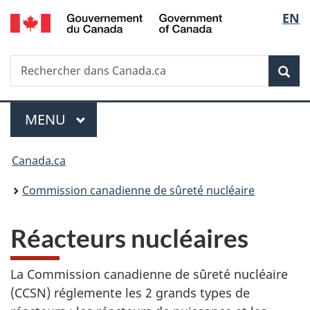
/
Sélec
EN
Passer
Government
au
de
of
contenu
Canada
Recherche
Rechercher
principal
Rec
la
dans
Canada.ca
langu
Menu
MENU
PRINCIPAL
Vous
Canada.ca
êtes
Commission canadienne de sûreté nucléaire
ici
Réacteurs nucléaires
:
La Commission canadienne de sûreté nucléaire
(CCSN) réglemente les 2 grands types de