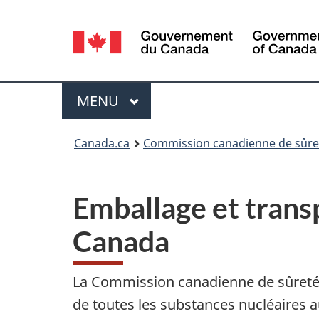
Sélection
de
la
Menu
MENU
PRINCIPAL
langue
Vous
Canada.ca
Commission canadienne de sûret
êtes
ici
Emballage et trans
:
Canada
La Commission canadienne de sûreté 
de toutes les substances nucléaires 