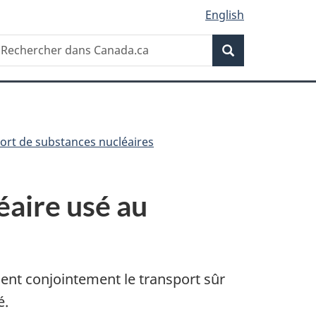
English
Recherche
echercher
Recherche
ans
anada.ca
ort de substances nucléaires
éaire usé au
nt conjointement le transport sûr
é.