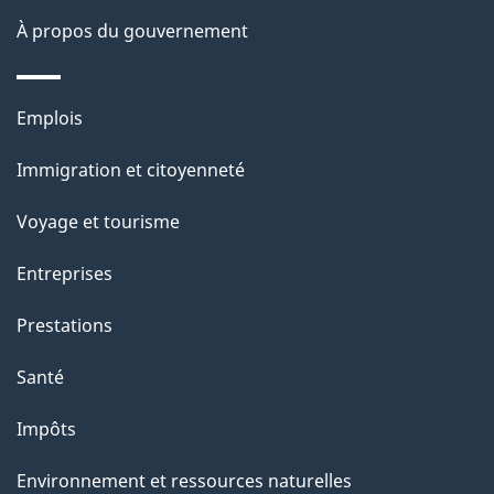
a
À propos du gouvernement
g
e
Thèmes
Emplois
et
Immigration et citoyenneté
sujets
Voyage et tourisme
Entreprises
Prestations
Santé
Impôts
Environnement et ressources naturelles