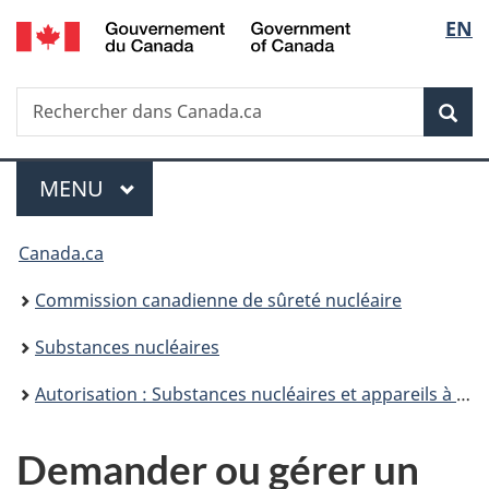
/
Sélec
EN
Passer
Government
au
de
of
contenu
Canada
Recherche
Rechercher
principal
Rec
la
dans
Canada.ca
langu
Menu
MENU
PRINCIPAL
Vous
Canada.ca
êtes
Commission canadienne de sûreté nucléaire
ici
Substances nucléaires
:
Autorisation : Substances nucléaires et appareils à rayonnement
Demander ou gérer un