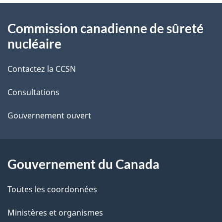
t
À
Commission canadienne de sûreté
a
propos
nucléaire
i
de
Contactez la CCSN
l
ce
s
Consultations
site
d
Gouvernement ouvert
e
l
Gouvernement du Canada
a
Toutes les coordonnées
p
Ministères et organismes