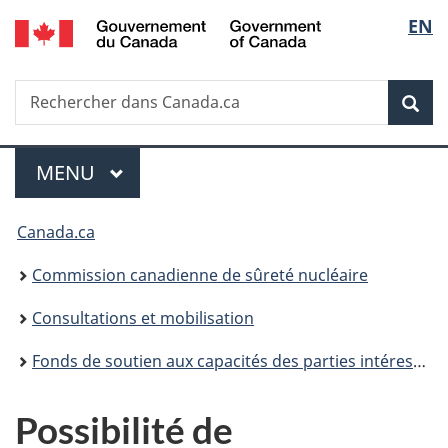
/
Sélec
EN
Passer
Government
au
de
of
contenu
Canada
Recherche
Rechercher
principal
Rec
la
dans
Canada.ca
langu
Menu
MENU
PRINCIPAL
Vous
Canada.ca
êtes
Commission canadienne de sûreté nucléaire
ici
Consultations et mobilisation
:
Fonds de soutien aux capacités des parties intéressées et des Autochtones
Possibilité de