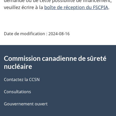
demande ou de cette possibilité de financement,
veuillez écrire à la
boîte de réception du FSCPIA
.
D
Date de modification :
2024-08-16
é
t
À
Commission canadienne de sûreté
a
propos
nucléaire
i
de
Contactez la CCSN
l
ce
s
Consultations
site
d
Gouvernement ouvert