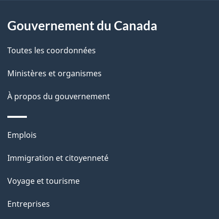
e
l
Gouvernement du Canada
a
Toutes les coordonnées
p
Ministères et organismes
a
À propos du gouvernement
g
e
Thèmes
Emplois
et
Immigration et citoyenneté
sujets
Voyage et tourisme
Entreprises