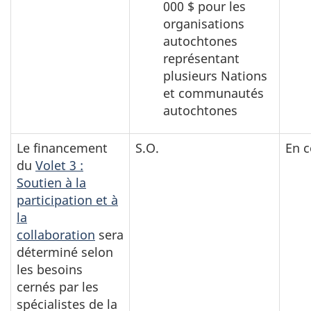
000 $ pour les
organisations
autochtones
représentant
plusieurs Nations
et communautés
autochtones
Le financement
S.O.
En c
du
Volet 3 :
Soutien à la
participation et à
la
collaboration
sera
déterminé selon
les besoins
cernés par les
spécialistes de la