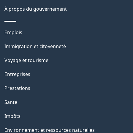
a
À propos du gouvernement
g
e
Thèmes
Emplois
et
Immigration et citoyenneté
sujets
Voyage et tourisme
Entreprises
Prestations
Santé
Impôts
Environnement et ressources naturelles