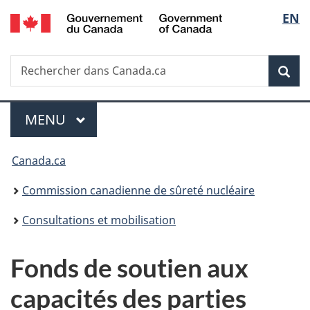
/
Sélec
EN
Passer
Government
au
de
of
contenu
Canada
Recherche
Rechercher
principal
Rec
la
dans
Canada.ca
langu
Menu
MENU
PRINCIPAL
Vous
Canada.ca
êtes
Commission canadienne de sûreté nucléaire
ici
Consultations et mobilisation
:
Fonds de soutien aux
capacités des parties