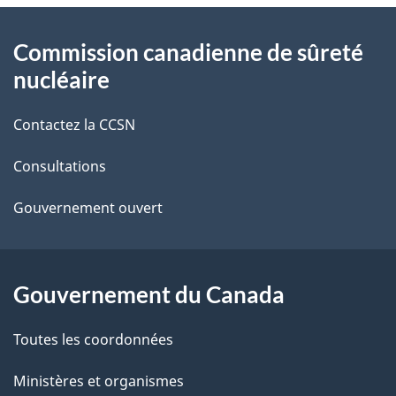
t
À
Commission canadienne de sûreté
a
propos
nucléaire
i
de
Contactez la CCSN
l
ce
s
Consultations
site
d
Gouvernement ouvert
e
l
Gouvernement du Canada
a
Toutes les coordonnées
p
Ministères et organismes