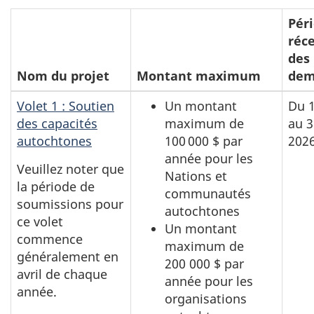
Pér
réc
des
Nom du projet
Montant maximum
dem
Volet 1 : Soutien
Un montant
Du 1
des capacités
maximum de
au 3
autochtones
100 000 $ par
202
année pour les
Veuillez noter que
Nations et
la période de
communautés
soumissions pour
autochtones
ce volet
Un montant
commence
maximum de
généralement en
200 000 $ par
avril de chaque
année pour les
année.
organisations