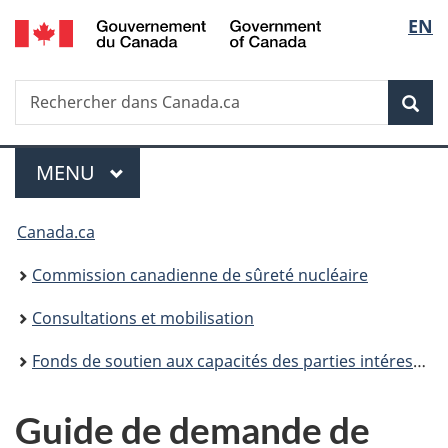
/
Sélec
EN
Passer
Government
au
de
of
contenu
Canada
Recherche
Rechercher
principal
Rec
la
dans
Canada.ca
langu
Menu
MENU
PRINCIPAL
Vous
Canada.ca
êtes
Commission canadienne de sûreté nucléaire
ici
Consultations et mobilisation
:
Fonds de soutien aux capacités des parties intéressées et des Autochtones
Guide de demande de