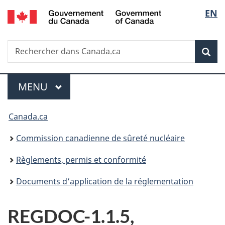
/
Sélec
EN
Passer
Government
au
de
of
contenu
Canada
Recherche
Rechercher
principal
Rec
la
dans
Canada.ca
langu
Menu
MENU
PRINCIPAL
Vous
Canada.ca
êtes
Commission canadienne de sûreté nucléaire
ici
Règlements, permis et conformité
:
Documents d’application de la réglementation
REGDOC-1.1.5,