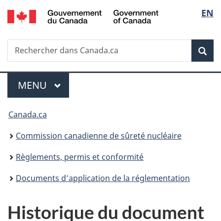
/
Sélec
EN
Passer
Government
au
de
of
contenu
Canada
Recherche
Rechercher
principal
Rec
la
dans
Canada.ca
langu
Menu
MENU
PRINCIPAL
Vous
Canada.ca
êtes
Commission canadienne de sûreté nucléaire
ici
Règlements, permis et conformité
:
Documents d’application de la réglementation
Historique du document