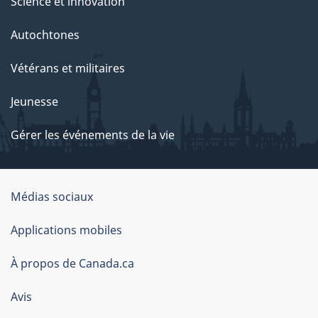
Science et innovation
Autochtones
Vétérans et militaires
Jeunesse
Gérer les événements de la vie
Organisation
Médias sociaux
du
Applications mobiles
gouvernement
du
À propos de Canada.ca
Canada
Avis