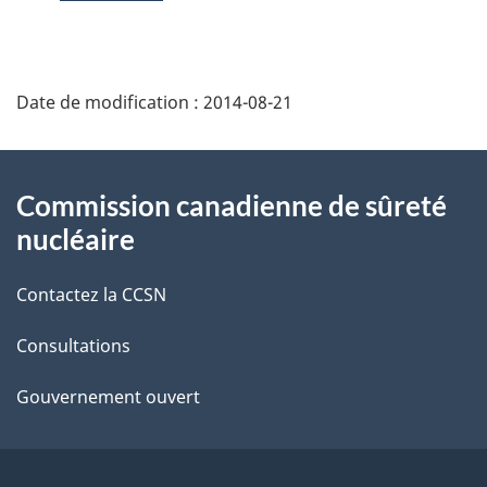
D
Date de modification :
2014-08-21
é
t
À
Commission canadienne de sûreté
a
propos
nucléaire
i
de
Contactez la CCSN
l
ce
s
Consultations
site
d
Gouvernement ouvert
e