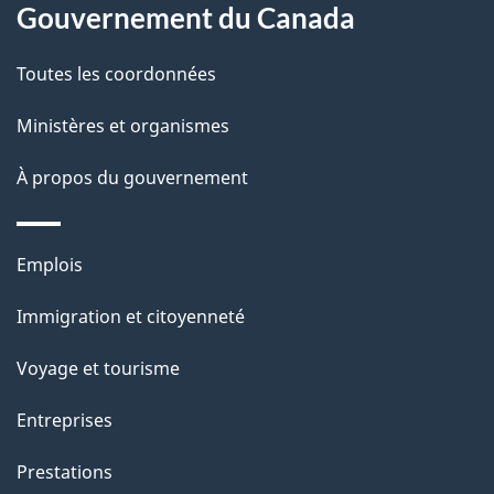
l
Gouvernement du Canada
a
Toutes les coordonnées
p
Ministères et organismes
a
À propos du gouvernement
g
e
Thèmes
Emplois
et
Immigration et citoyenneté
sujets
Voyage et tourisme
Entreprises
Prestations