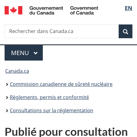
/
Sélec
EN
Passer
Government
au
de
of
contenu
Canada
Recherche
Rechercher
principal
Rec
la
dans
Canada.ca
langu
Menu
MENU
PRINCIPAL
Vous
Canada.ca
êtes
Commission canadienne de sûreté nucléaire
ici
Règlements, permis et conformité
:
Consultations sur la réglementation
Publié pour consultation