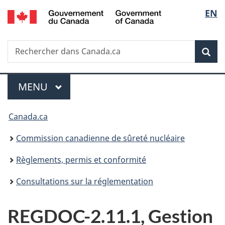
/
Sélec
EN
Passer
Government
au
de
of
contenu
Canada
Recherche
Rechercher
principal
Rec
la
dans
Canada.ca
langu
Menu
MENU
PRINCIPAL
Vous
Canada.ca
êtes
Commission canadienne de sûreté nucléaire
ici
Règlements, permis et conformité
:
Consultations sur la réglementation
REGDOC-2.11.1, Gestion