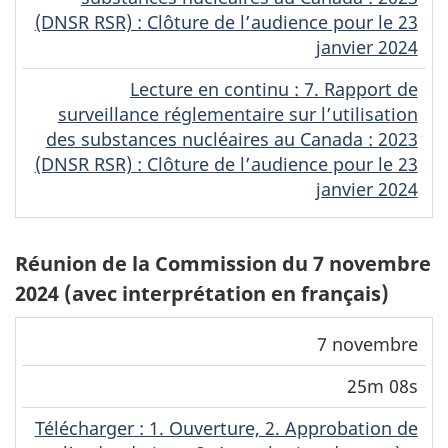
(DNSR RSR) : Clôture de l’audience pour le 23
janvier 2024
Lecture en continu
(Original)
: 7. Rapport de
surveillance réglementaire sur l’utilisation
des substances nucléaires au Canada : 2023
(DNSR RSR) : Clôture de l’audience pour le 23
janvier 2024
Réunion de la Commission du 7 novembre
2024 (avec interprétation en français)
Lecture
7 novembre
en
25m 08s
Télécharger
continu
Date
Durée
(MP4)
(MP4)
Télécharger
(Français)
: 1. Ouverture, 2. Approbation de