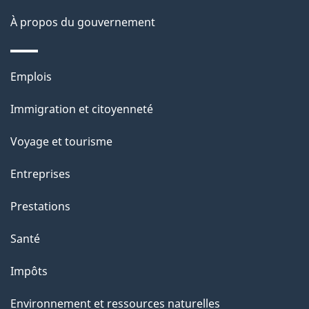
a
À propos du gouvernement
g
e
Thèmes
Emplois
et
Immigration et citoyenneté
sujets
Voyage et tourisme
Entreprises
Prestations
Santé
Impôts
Environnement et ressources naturelles