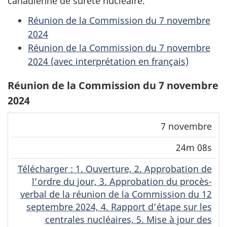
canadienne de sûreté nucléaire.
Réunion de la Commission du 7 novembre
2024
Réunion de la Commission du 7 novembre
2024 (avec interprétation en français)
Réunion de la Commission du 7 novembre
2024
Lecture
7 novembre
en
24m 08s
Télécharger
continu
Date
Durée
(MP4)
(MP4)
Télécharger
(Original)
: 1. Ouverture, 2. Approbation de
l’ordre du jour, 3. Approbation du procès-
verbal de la réunion de la Commission du 12
septembre 2024, 4. Rapport d’étape sur les
centrales nucléaires, 5. Mise à jour des