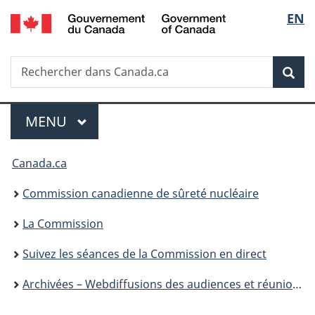
/
Sélec
EN
Passer
Government
au
de
of
contenu
Canada
Recherche
Rechercher
principal
Rec
la
dans
Canada.ca
langu
Menu
MENU
PRINCIPAL
Vous
Canada.ca
êtes
Commission canadienne de sûreté nucléaire
ici
La Commission
:
Suivez les séances de la Commission en direct
Archivées – Webdiffusions des audiences et réunions publiques