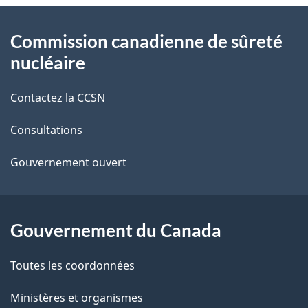
t
À
Commission canadienne de sûreté
a
propos
nucléaire
i
de
Contactez la CCSN
l
ce
s
Consultations
site
d
Gouvernement ouvert
e
l
Gouvernement du Canada
a
Toutes les coordonnées
p
Ministères et organismes