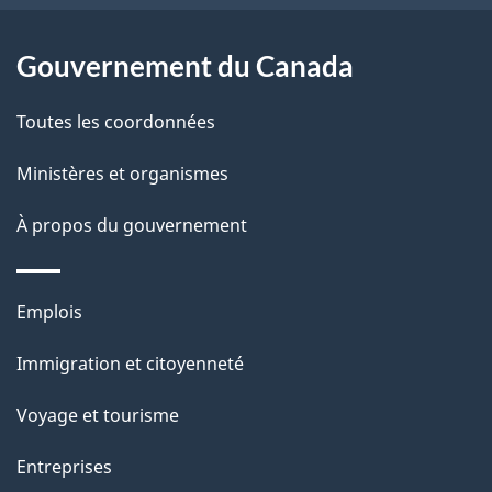
e
l
Gouvernement du Canada
a
Toutes les coordonnées
p
Ministères et organismes
a
À propos du gouvernement
g
e
Thèmes
Emplois
et
Immigration et citoyenneté
sujets
Voyage et tourisme
Entreprises