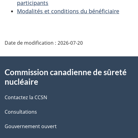
participants
Modalités et conditions du bénéficiaire
D
Date de modification :
2026-07-20
é
t
À
Commission canadienne de sûreté
a
propos
nucléaire
i
de
Contactez la CCSN
l
ce
s
Consultations
site
d
Gouvernement ouvert