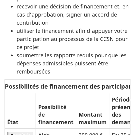
recevoir une décision de financement et, en
cas d’approbation, signer un accord de
contribution
utiliser le financement afin d’appuyer votre
participation au processus de la CCSN pour
ce projet
soumettre les rapports requis pour que les
dépenses admissibles puissent être
remboursées
Possibilités de financement des participan
Période 
Possibilité
présent
de
Montant
des
État
financement
maximum
demand
Aide
200 000 $
Du 25 m