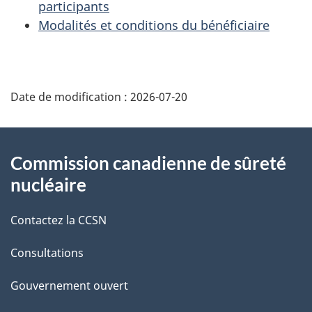
participants
Modalités et conditions du bénéficiaire
D
Date de modification :
2026-07-20
é
t
À
Commission canadienne de sûreté
a
propos
nucléaire
i
de
Contactez la CCSN
l
ce
s
Consultations
site
d
Gouvernement ouvert