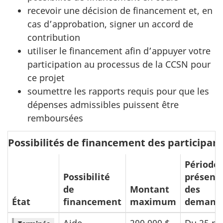
recevoir une décision de financement et, en
cas d’approbation, signer un accord de
contribution
utiliser le financement afin d’appuyer votre
participation au processus de la CCSN pour
ce projet
soumettre les rapports requis pour que les
dépenses admissibles puissent être
remboursées
Possibilités de financement des participan
Période 
Possibilité
présent
de
Montant
des
État
financement
maximum
demand
Aide
200 000 $
Du 25 m