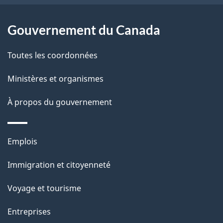
e
l
Gouvernement du Canada
a
Toutes les coordonnées
p
Ministères et organismes
a
À propos du gouvernement
g
e
Thèmes
Emplois
et
Immigration et citoyenneté
sujets
Voyage et tourisme
Entreprises