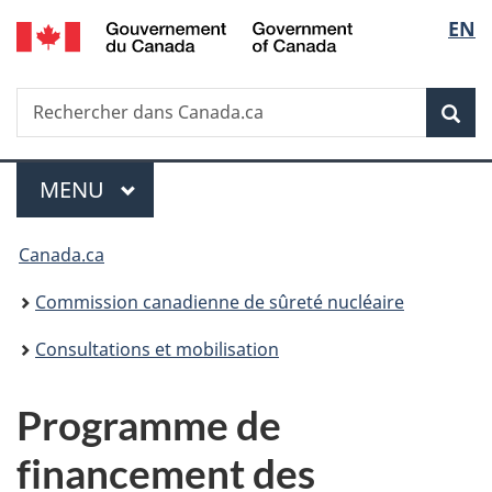
/
Sélec
EN
Passer
Government
au
de
of
contenu
Canada
Recherche
Rechercher
principal
Rec
la
dans
Canada.ca
langu
Menu
MENU
PRINCIPAL
Vous
Canada.ca
êtes
Commission canadienne de sûreté nucléaire
ici
Consultations et mobilisation
:
Programme de
financement des