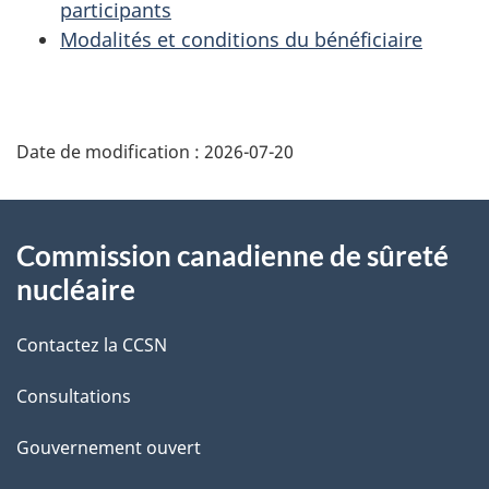
participants
Modalités et conditions du bénéficiaire
D
Date de modification :
2026-07-20
é
t
À
Commission canadienne de sûreté
a
propos
nucléaire
i
de
Contactez la CCSN
l
ce
s
Consultations
site
d
Gouvernement ouvert