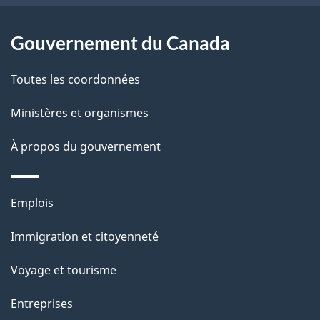
e
l
Gouvernement du Canada
a
Toutes les coordonnées
p
Ministères et organismes
a
À propos du gouvernement
g
e
Thèmes
Emplois
et
Immigration et citoyenneté
sujets
Voyage et tourisme
Entreprises