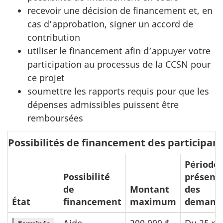
recevoir une décision de financement et, en
cas d’approbation, signer un accord de
contribution
utiliser le financement afin d’appuyer votre
participation au processus de la CCSN pour
ce projet
soumettre les rapports requis pour que les
dépenses admissibles puissent être
remboursées
Possibilités de financement des participan
Période 
Possibilité
présent
de
Montant
des
État
financement
maximum
demand
Aide
200 000 $
Du 25 m