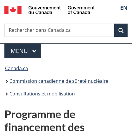
/
Sélec
EN
Passer
Government
au
de
of
contenu
Canada
Recherche
Rechercher
principal
Rec
la
dans
Canada.ca
langu
Menu
MENU
PRINCIPAL
Vous
Canada.ca
êtes
Commission canadienne de sûreté nucléaire
ici
Consultations et mobilisation
:
Programme de
financement des