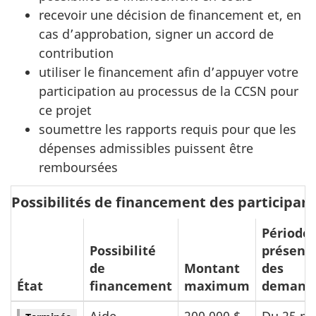
recevoir une décision de financement et, en
cas d’approbation, signer un accord de
contribution
utiliser le financement afin d’appuyer votre
participation au processus de la CCSN pour
ce projet
soumettre les rapports requis pour que les
dépenses admissibles puissent être
remboursées
Possibilités de financement des participan
Période 
Possibilité
présent
de
Montant
des
État
financement
maximum
demand
Aide
200 000 $
Du 25 m