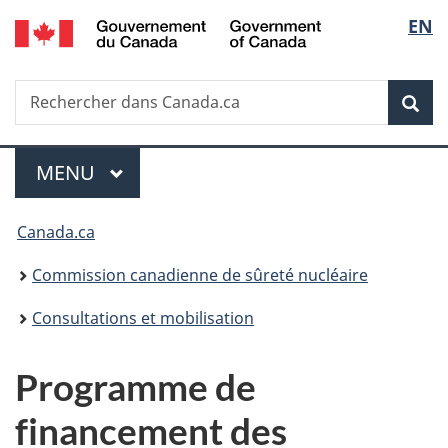
/
Sélec
EN
Passer
Government
au
de
of
contenu
Canada
Recherche
Rechercher
principal
Rec
la
dans
Canada.ca
langu
Menu
MENU
PRINCIPAL
Vous
Canada.ca
êtes
Commission canadienne de sûreté nucléaire
ici
Consultations et mobilisation
:
Programme de
financement des