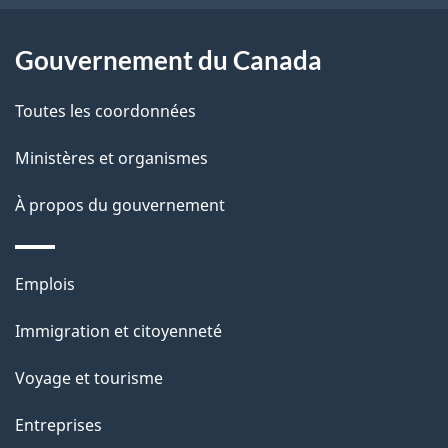
e
l
Gouvernement du Canada
a
Toutes les coordonnées
p
Ministères et organismes
a
À propos du gouvernement
g
e
Thèmes
Emplois
et
Immigration et citoyenneté
sujets
Voyage et tourisme
Entreprises