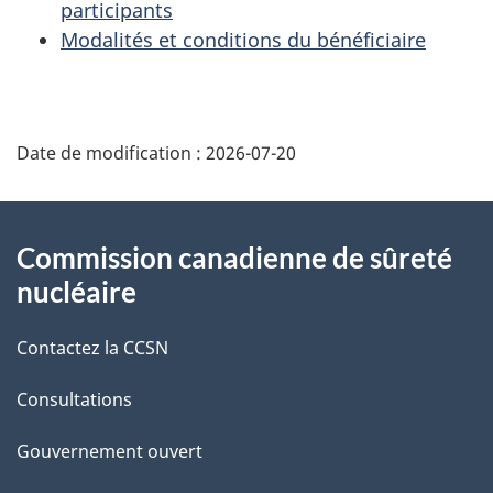
participants
Modalités et conditions du bénéficiaire
D
Date de modification :
2026-07-20
é
t
À
Commission canadienne de sûreté
a
propos
nucléaire
i
de
Contactez la CCSN
l
ce
s
Consultations
site
d
Gouvernement ouvert