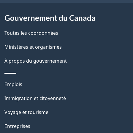
e
l
Gouvernement du Canada
a
Toutes les coordonnées
p
Ministères et organismes
a
À propos du gouvernement
g
e
Thèmes
Emplois
et
Immigration et citoyenneté
sujets
Voyage et tourisme
Entreprises