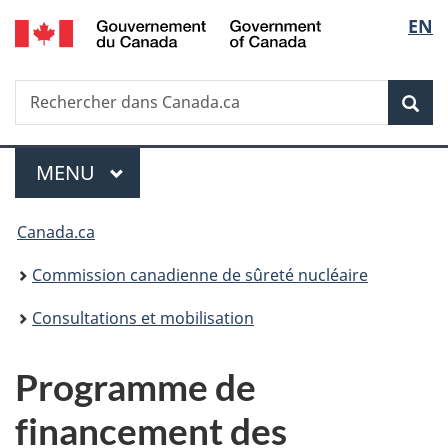
/
Sélec
EN
Passer
Government
au
de
of
contenu
Canada
Recherche
Rechercher
principal
Rec
la
dans
Canada.ca
langu
Menu
MENU
PRINCIPAL
Vous
Canada.ca
êtes
Commission canadienne de sûreté nucléaire
ici
Consultations et mobilisation
:
Programme de
financement des