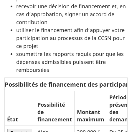
recevoir une décision de financement et, en
cas d’approbation, signer un accord de
contribution
utiliser le financement afin d’appuyer votre
participation au processus de la CCSN pour
ce projet
soumettre les rapports requis pour que les
dépenses admissibles puissent être
remboursées
Possibilités de financement des participan
Période 
Possibilité
présent
de
Montant
des
État
financement
maximum
demand
Aide
200 000 $
Du 25 m