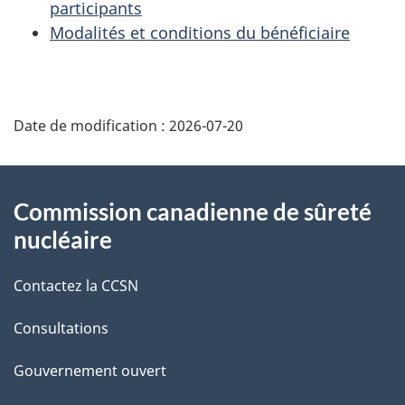
participants
Modalités et conditions du bénéficiaire
D
Date de modification :
2026-07-20
é
t
À
Commission canadienne de sûreté
a
propos
nucléaire
i
de
Contactez la CCSN
l
ce
s
Consultations
site
d
Gouvernement ouvert