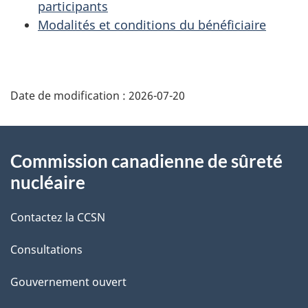
participants
Modalités et conditions du bénéficiaire
D
Date de modification :
2026-07-20
é
t
À
Commission canadienne de sûreté
a
propos
nucléaire
i
de
Contactez la CCSN
l
ce
s
Consultations
site
d
Gouvernement ouvert