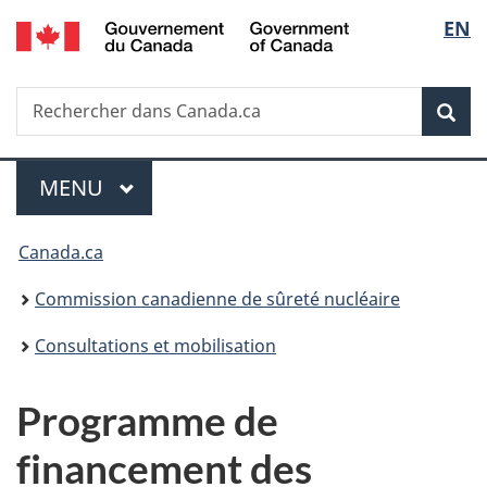
/
Sélec
EN
Passer
Government
au
de
of
contenu
Canada
Recherche
Rechercher
principal
Rec
la
dans
Canada.ca
langu
Menu
MENU
PRINCIPAL
Vous
Canada.ca
êtes
Commission canadienne de sûreté nucléaire
ici
Consultations et mobilisation
:
Programme de
financement des