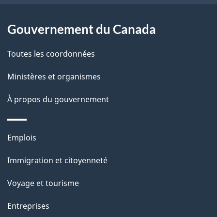
e
l
Gouvernement du Canada
a
Toutes les coordonnées
p
Ministères et organismes
a
À propos du gouvernement
g
e
Thèmes
Emplois
et
Immigration et citoyenneté
sujets
Voyage et tourisme
Entreprises