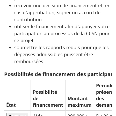
recevoir une décision de financement et, en
cas d’approbation, signer un accord de
contribution
utiliser le financement afin d’appuyer votre
participation au processus de la CCSN pour
ce projet
soumettre les rapports requis pour que les
dépenses admissibles puissent être
remboursées
Possibilités de financement des participan
Période 
Possibilité
présent
de
Montant
des
État
financement
maximum
demand
Aide
200 000 $
Du 25 m