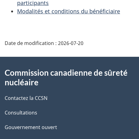
participants
Modalités et conditions du bénéficiaire
D
Date de modification :
2026-07-20
é
t
À
Commission canadienne de sûreté
a
propos
nucléaire
i
de
Contactez la CCSN
l
ce
s
Consultations
site
d
Gouvernement ouvert