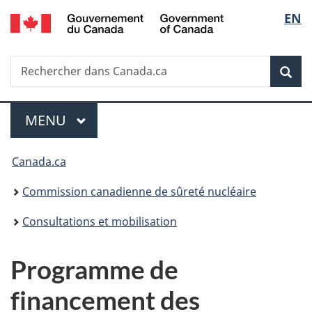
/
Sélec
EN
Passer
Government
au
de
of
contenu
Canada
Recherche
Rechercher
principal
Rec
la
dans
Canada.ca
langu
Menu
MENU
PRINCIPAL
Vous
Canada.ca
êtes
Commission canadienne de sûreté nucléaire
ici
Consultations et mobilisation
:
Programme de
financement des