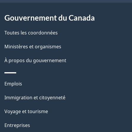
e
l
Gouvernement du Canada
a
Toutes les coordonnées
p
Ministères et organismes
a
À propos du gouvernement
g
e
Thèmes
Emplois
et
Immigration et citoyenneté
sujets
Voyage et tourisme
Entreprises