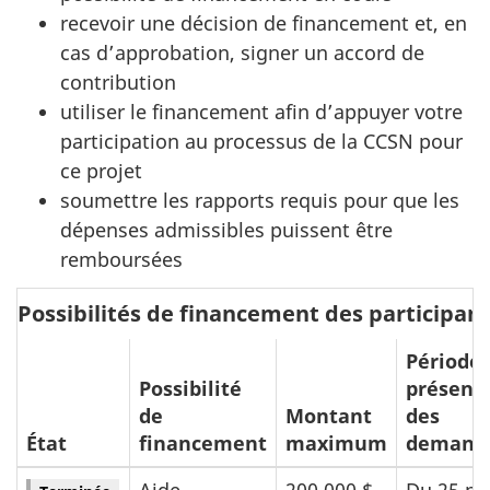
recevoir une décision de financement et, en
cas d’approbation, signer un accord de
contribution
utiliser le financement afin d’appuyer votre
participation au processus de la CCSN pour
ce projet
soumettre les rapports requis pour que les
dépenses admissibles puissent être
remboursées
Possibilités de financement des participan
Période 
Possibilité
présent
de
Montant
des
État
financement
maximum
demand
Aide
200 000 $
Du 25 m