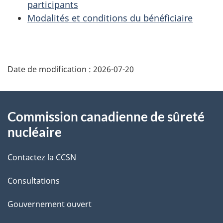
participants
Modalités et conditions du bénéficiaire
D
Date de modification :
2026-07-20
é
t
À
Commission canadienne de sûreté
a
propos
nucléaire
i
de
Contactez la CCSN
l
ce
s
Consultations
site
d
Gouvernement ouvert