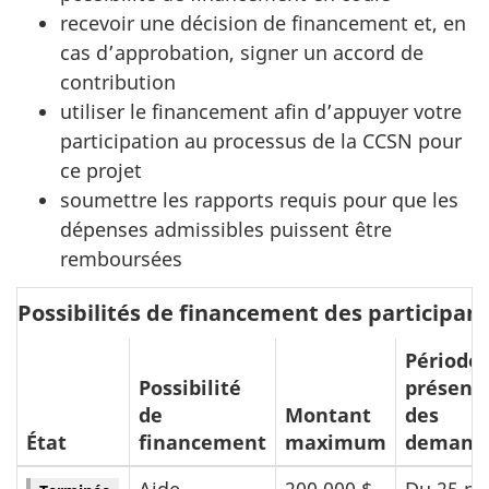
recevoir une décision de financement et, en
cas d’approbation, signer un accord de
contribution
utiliser le financement afin d’appuyer votre
participation au processus de la CCSN pour
ce projet
soumettre les rapports requis pour que les
dépenses admissibles puissent être
remboursées
Possibilités de financement des participan
Période 
Possibilité
présent
de
Montant
des
État
financement
maximum
demand
Aide
200 000 $
Du 25 m