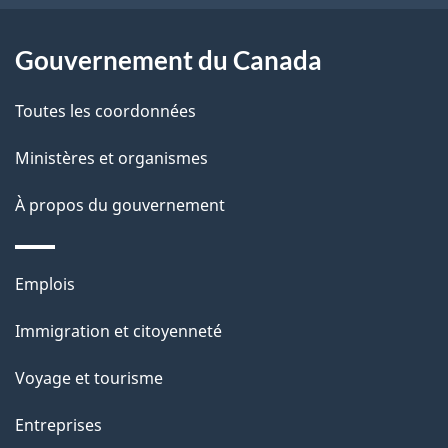
e
l
Gouvernement du Canada
a
Toutes les coordonnées
p
Ministères et organismes
a
À propos du gouvernement
g
e
Thèmes
Emplois
et
Immigration et citoyenneté
sujets
Voyage et tourisme
Entreprises