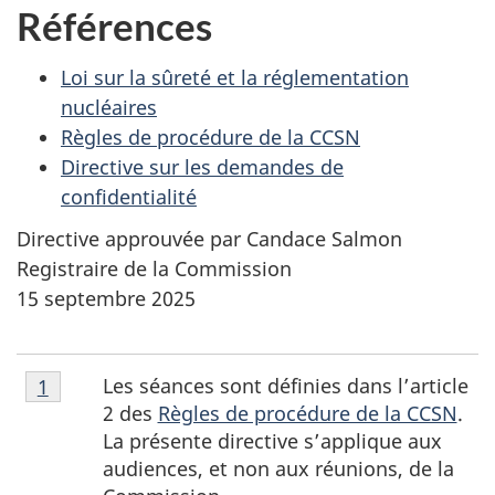
Références
Loi sur la sûreté et la réglementation
nucléaires
Règles de procédure de la CCSN
Directive sur les demandes de
confidentialité
Directive approuvée par Candace Salmon
Registraire de la Commission
15 septembre 2025
Note
N
Les séances sont définies dans l’article
Retour à la référence de la note de bas de page
1
de
2 des
Règles de procédure de la CCSN
.
o
bas
La présente directive s’applique aux
de
audiences, et non aux réunions, de la
t
page