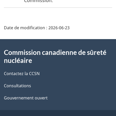
Commission.
1
e
s
D
Date de modification :
2026-06-23
d
é
e
t
À
Commission canadienne de sûreté
b
a
propos
nucléaire
a
i
de
Contactez la CCSN
s
l
ce
d
s
Consultations
site
e
d
Gouvernement ouvert
p
e