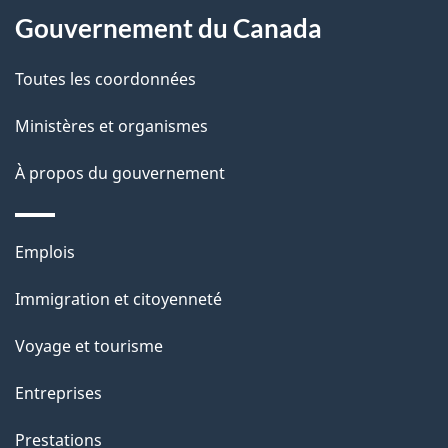
a
l
Gouvernement du Canada
g
a
Toutes les coordonnées
e
p
Ministères et organismes
a
À propos du gouvernement
g
e
Thèmes
Emplois
et
Immigration et citoyenneté
sujets
Voyage et tourisme
Entreprises
Prestations