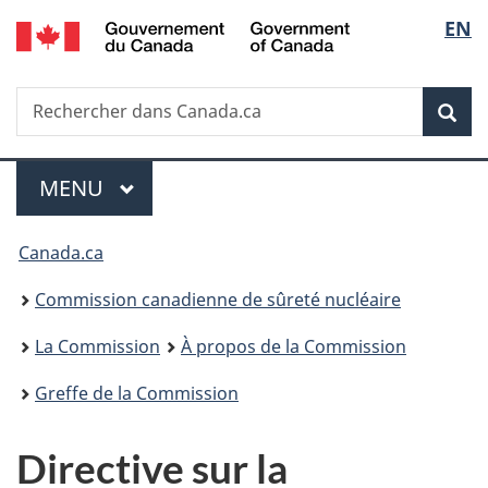
/
Sélec
EN
Passer
Government
au
de
of
contenu
Canada
Recherche
Rechercher
principal
Rec
la
dans
Canada.ca
langu
Menu
MENU
PRINCIPAL
Vous
Canada.ca
êtes
Commission canadienne de sûreté nucléaire
ici
La Commission
À propos de la Commission
:
Greffe de la Commission
Directive sur la