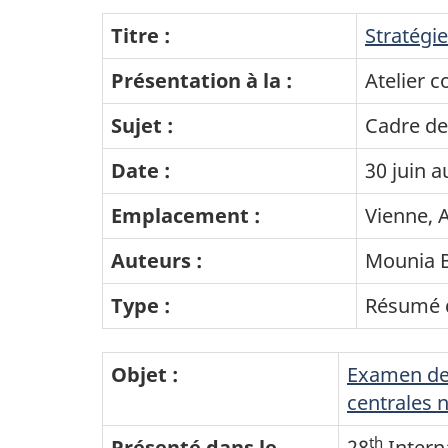
Titre :
Stratégi
Présentation à la :
Atelier c
Sujet :
Cadre de
Date :
30 juin a
Emplacement :
Vienne, A
Auteurs :
Mounia 
Type :
Résumé d
Objet :
Examen de 
centrales 
th
Présenté dans le
28
Intern