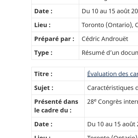
Date :
Du 10 au 15 août 2
Lieu :
Toronto (Ontario),
Préparé par :
Cédric Androuët
Type :
Résumé d’un docum
Titre :
Évaluation des ca
Sujet :
Caractéristiques 
e
Présenté dans
28
Congrès intern
le cadre du :
Date :
Du 10 au 15 août
Lieu :
Toronto (Ontario