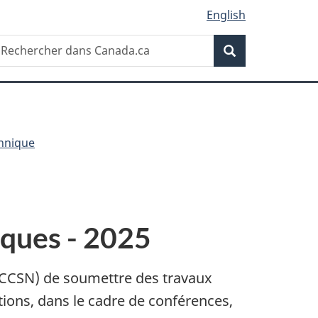
English
Recherche
echercher
Recherche
ans
anada.ca
chnique
iques - 2025
(CCSN) de soumettre des travaux
ions, dans le cadre de conférences,