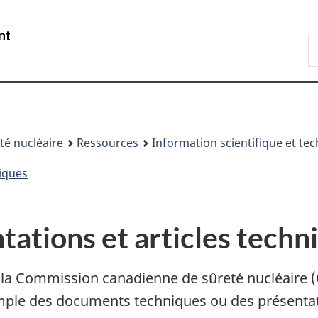
Passer
Passer
au
à
/
R
contenu
« À
Government
d
principal
propos
of
C
de
Canada
ce
site »
é nucléaire
Ressources
Information scientifique et te
iques
ations et articles techn
la Commission canadienne de sûreté nucléaire 
xemple des documents techniques ou des présentat