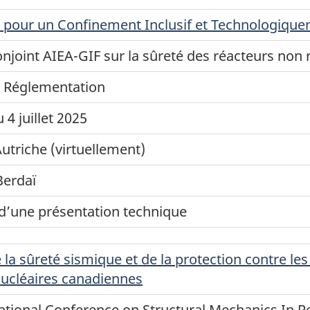
e pour un Confinement Inclusif et Technologiqu
onjoint AIEA-GIF sur la sûreté des réacteurs non r
 Réglementation
u 4 juillet 2025
utriche (virtuellement)
Berdaï
’une présentation technique
la sûreté sismique et de la protection contre le
nucléaires canadiennes
ational Conference on Structural Mechanics In R