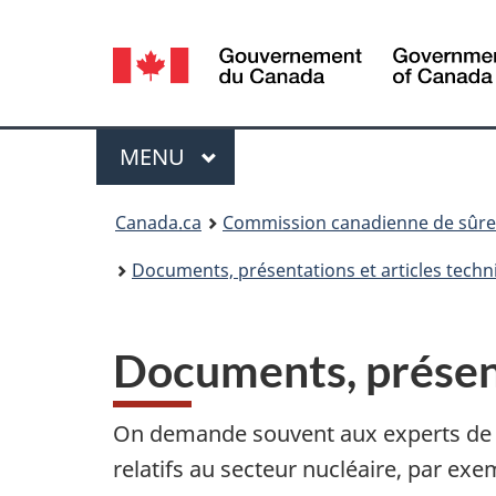
Sélection
de
la
Menu
MENU
PRINCIPAL
langue
Vous
Canada.ca
Commission canadienne de sûret
êtes
Documents, présentations et articles techn
ici
:
Documents, présent
On demande souvent aux experts de 
relatifs au secteur nucléaire, par e