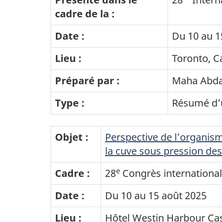
cadre de la :
Date :
Du 10 au 1
Lieu :
Toronto, 
Préparé par :
Maha Abda
Type :
Résumé d’
Objet :
Perspective de l’organism
la cuve sous pression des
e
Cadre :
28
Congrès international
Date :
Du 10 au 15 août 2025
Lieu :
Hôtel Westin Harbour Cas