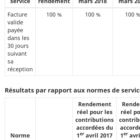
service
rendement
mars 2018
mars 2
Facture
100 %
100 %
100 
valide
payée
dans les
30 jours
suivant
sa
réception
Résultats par rapport aux normes de service
Rendement
Rend
réel pour les
réel po
contributions
contrib
accordées du
accord
er
er
Norme
1
avril 2017
1
avri