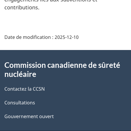
contributions.
D
Date de modification :
2025-12-10
é
t
À
Commission canadienne de sûreté
a
propos
nucléaire
i
de
Contactez la CCSN
l
ce
s
Consultations
site
d
Gouvernement ouvert
e