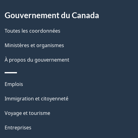
l
Gouvernement du Canada
a
Toutes les coordonnées
p
Ministères et organismes
a
À propos du gouvernement
g
e
Thèmes
Emplois
et
Immigration et citoyenneté
sujets
Voyage et tourisme
Entreprises