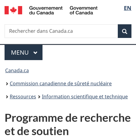
/
Sélec
EN
Passer
Government
au
de
of
contenu
Canada
Recherche
Rechercher
principal
Rec
la
dans
Canada.ca
langu
Menu
MENU
PRINCIPAL
Vous
Canada.ca
êtes
Commission canadienne de sûreté nucléaire
ici
Ressources
Information scientifique et technique
:
Programme de recherche
et de soutien