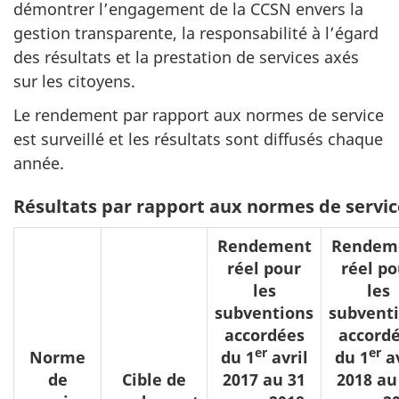
démontrer l’engagement de la CCSN envers la
gestion transparente, la responsabilité à l’égard
des résultats et la prestation de services axés
sur les citoyens.
Le rendement par rapport aux normes de service
est surveillé et les résultats sont diffusés chaque
année.
Résultats par rapport aux normes de servic
Rendement
Rendem
réel pour
réel po
les
les
subventions
subvent
accordées
accord
er
er
Norme
du 1
avril
du 1
av
de
Cible de
2017 au 31
2018 au