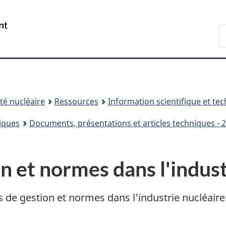
Passer
Passer
au
à
/
R
contenu
« À
Government
d
principal
propos
of
C
de
Canada
ce
site »
é nucléaire
Ressources
Information scientifique et te
iques
Documents, présentations et articles techniques - 
n et normes dans l'indust
 de gestion et normes dans l’industrie nucléaire