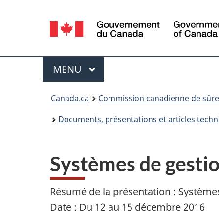
Sélection
de
la
Menu
MENU
PRINCIPAL
langue
Vous
Canada.ca
Commission canadienne de sûret
êtes
Documents, présentations et articles techn
ici
:
Systèmes de gestio
Résumé de la présentation : Systèmes
Date : Du 12 au 15 décembre 2016