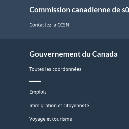
À
t
Commission canadienne de sû
propos
a
de
Contactez la CCSN
i
ce
l
site
Gouvernement du Canada
s
d
Toutes les coordonnées
e
Thèmes
Emplois
l
et
Immigration et citoyenneté
a
sujets
Voyage et tourisme
p