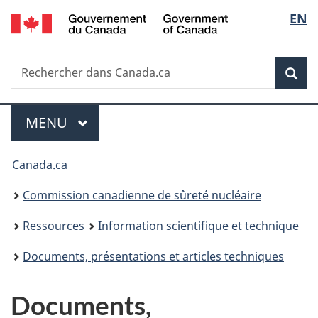
/
Sélec
EN
Passer
Government
au
de
of
contenu
Canada
Recherche
Rechercher
principal
Rec
la
dans
Canada.ca
langu
Menu
MENU
PRINCIPAL
Vous
Canada.ca
êtes
Commission canadienne de sûreté nucléaire
ici
Ressources
Information scientifique et technique
:
Documents, présentations et articles techniques
Documents,