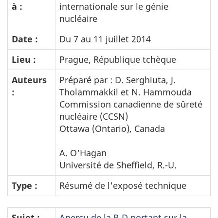
à :
internationale sur le génie
nucléaire
Date :
Du 7 au 11 juillet 2014
Lieu :
Prague, République tchèque
Auteurs
Préparé par : D. Serghiuta, J.
:
Tholammakkil et N. Hammouda
Commission canadienne de sûreté
nucléaire (CCSN)
Ottawa (Ontario), Canada
A. O'Hagan
Université de Sheffield, R.-U.
Type :
Résumé de l'exposé technique
Sujet :
Aperçu de la R-D portant sur la