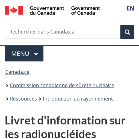
/
Sélec
EN
Passer
Government
au
de
of
contenu
Canada
Recherche
Rechercher
principal
Rec
la
dans
Canada.ca
langu
Menu
MENU
PRINCIPAL
Vous
Canada.ca
êtes
Commission canadienne de sûreté nucléaire
ici
Ressources
Introduction au rayonnement
:
Livret d'information sur
les radionucléides