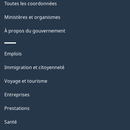
Toutes les coordonnées
p
Ministères et organismes
a
À propos du gouvernement
g
e
Thèmes
Emplois
et
Immigration et citoyenneté
sujets
Voyage et tourisme
Entreprises
Prestations
Santé