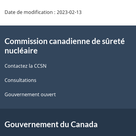
D
Date de modification :
2023-02-13
é
t
À
Commission canadienne de sûreté
a
propos
nucléaire
i
de
Contactez la CCSN
l
ce
s
Consultations
site
d
Gouvernement ouvert
e
l
Gouvernement du Canada
a