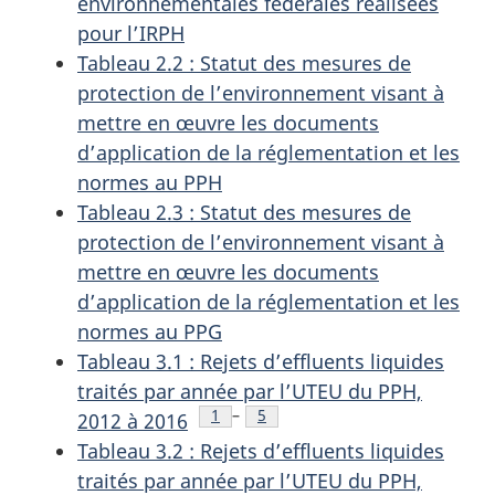
environnementales fédérales réalisées
pour l’IRPH
Tableau 2.2 : Statut des mesures de
protection de l’environnement visant à
mettre en œuvre les documents
d’application de la réglementation et les
normes au PPH
Tableau 2.3 : Statut des mesures de
protection de l’environnement visant à
mettre en œuvre les documents
d’application de la réglementation et les
normes au PPG
Tableau 3.1 : Rejets d’effluents liquides
traités par année par l’UTEU du PPH,
Note de bas de page
1
–
Note de bas de page
5
2012 à 2016
Tableau 3.2 : Rejets d’effluents liquides
traités par année par l’UTEU du PPH,