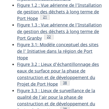
Figure 1.2 : Vue aérienne de l’Installation
de gestion des déchets à long terme de
Note de bas de page
21
Port Hope
Figure 1.3 : Vue aérienne de l’Installation
de gestion des déchets à long terme de
Note de bas de page
22
Port Granby
Figure 3.1: Modèle conceptuel des sites
de l’ Initiative dans la région de Port
Hope
Figure 3.2 : Lieux d’échantillonnage des
eaux de surface pour la phase de
construction et de développement du
Note de bas de page
38
Projet de Port Hope
Figure 3.3 : Lieux de surveillance de la
qualité de l’air pour la phase de
construction et de développement du
Note de bas de page
38