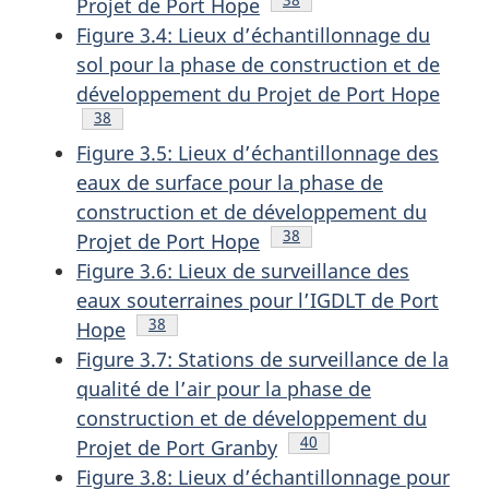
Projet de Port Hope
Figure 3.4: Lieux d’échantillonnage du
sol pour la phase de construction et de
développement du Projet de Port Hope
Note de bas de page
38
Figure 3.5: Lieux d’échantillonnage des
eaux de surface pour la phase de
construction et de développement du
Note de bas de page
38
Projet de Port Hope
Figure 3.6: Lieux de surveillance des
eaux souterraines pour l’IGDLT de Port
Note de bas de page
38
Hope
Figure 3.7: Stations de surveillance de la
qualité de l’air pour la phase de
construction et de développement du
Note de bas de page
40
Projet de Port Granby
Figure 3.8: Lieux d’échantillonnage pour