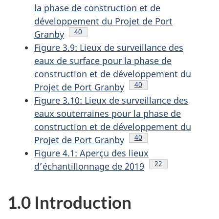
la phase de construction et de
développement du Projet de Port
Note de bas de page
40
Granby
Figure 3.9: Lieux de surveillance des
eaux de surface pour la phase de
construction et de développement du
Note de bas de page
40
Projet de Port Granby
Figure 3.10: Lieux de surveillance des
eaux souterraines pour la phase de
construction et de développement du
Note de bas de page
40
Projet de Port Granby
Figure 4.1: Aperçu des lieux
Note de bas de pa
22
d’échantillonnage de 2019
1.0 Introduction