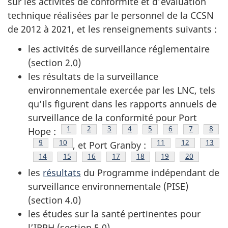
sur les activités de conformité et d’évaluation
technique réalisées par le personnel de la CCSN
de 2012 à 2021, et les renseignements suivants :
les activités de surveillance réglementaire
(section 2.0)
les résultats de la surveillance
environnementale exercée par les LNC, tels
qu’ils figurent dans les rapports annuels de
surveillance de la conformité pour Port
Note de bas de page
1
Note de bas de page
2
Note de bas de page
3
Note de bas de page
4
Note de bas de page
5
Note de bas de 
6
Note de ba
7
Note 
8
Hope :
Note de bas de page
9
Note de bas de page
10
Note de bas de page
11
Note de bas 
12
Note 
13
, et Port Granby :
Note de bas de page
14
Note de bas de page
15
Note de bas de page
16
Note de bas de page
17
Note de bas de page
18
Note de bas de pa
19
Note de bas
20
les
résultats
du Programme indépendant de
surveillance environnementale (PISE)
(section 4.0)
les études sur la santé pertinentes pour
l’IRPH (section 5.0)