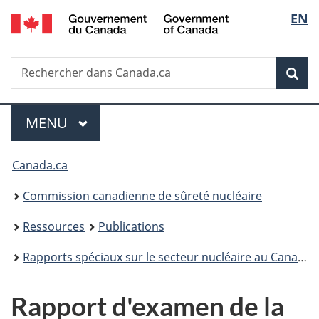
/
Sélec
EN
Passer
Government
au
de
of
contenu
Canada
Recherche
Rechercher
principal
Rec
la
dans
Canada.ca
langu
Menu
MENU
PRINCIPAL
Vous
Canada.ca
êtes
Commission canadienne de sûreté nucléaire
ici
Ressources
Publications
:
Rapports spéciaux sur le secteur nucléaire au Canada
Rapport d'examen de la