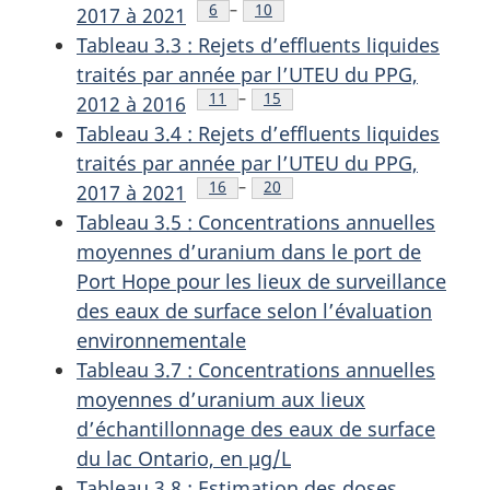
Note de bas de page
6
–
Note de bas de page
10
2017 à 2021
Tableau 3.3 : Rejets d’effluents liquides
traités par année par l’UTEU du PPG,
Note de bas de page
11
–
Note de bas de page
15
2012 à 2016
Tableau 3.4 : Rejets d’effluents liquides
traités par année par l’UTEU du PPG,
Note de bas de page
16
–
Note de bas de page
20
2017 à 2021
Tableau 3.5 : Concentrations annuelles
moyennes d’uranium dans le port de
Port Hope pour les lieux de surveillance
des eaux de surface selon l’évaluation
environnementale
Tableau 3.7 : Concentrations annuelles
moyennes d’uranium aux lieux
d’échantillonnage des eaux de surface
du lac Ontario, en µg/L
Tableau 3.8 : Estimation des doses