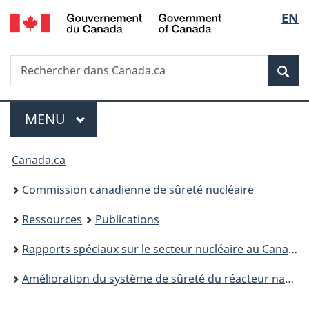
/
Sélec
EN
Passer
Government
au
de
of
contenu
Canada
Recherche
Rechercher
principal
Rec
la
dans
Canada.ca
langu
Menu
MENU
PRINCIPAL
Vous
Canada.ca
êtes
Commission canadienne de sûreté nucléaire
ici
Ressources
Publications
:
Rapports spéciaux sur le secteur nucléaire au Canada
Amélioration du système de sûreté du réacteur national de recherche universel d'énergie atomique du canada limitée et processus d'autorisation et de surveillance de la commission canadienne de sûreté nucléaire