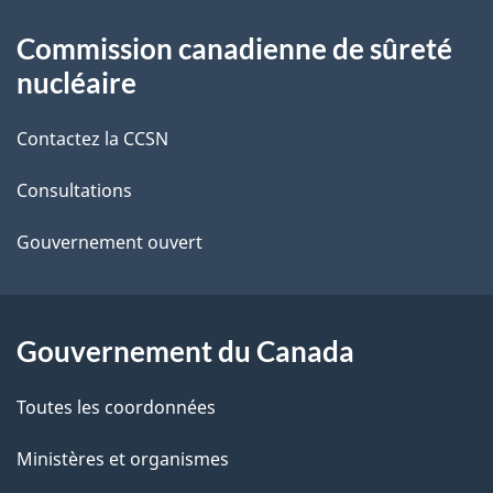
t
À
Commission canadienne de sûreté
a
propos
nucléaire
i
de
Contactez la CCSN
l
ce
s
Consultations
site
d
Gouvernement ouvert
e
l
Gouvernement du Canada
a
Toutes les coordonnées
p
Ministères et organismes
a