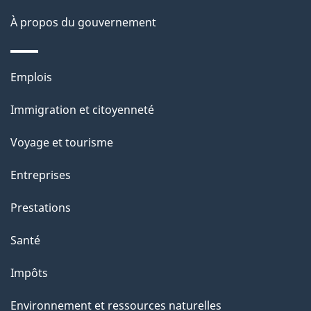
a
À propos du gouvernement
g
e
Thèmes
Emplois
et
Immigration et citoyenneté
sujets
Voyage et tourisme
Entreprises
Prestations
Santé
Impôts
Environnement et ressources naturelles