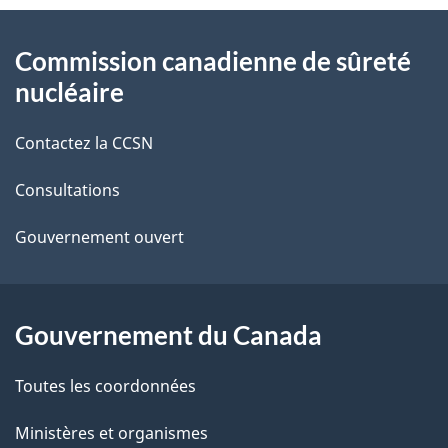
t
À
Commission canadienne de sûreté
a
propos
nucléaire
i
de
Contactez la CCSN
l
ce
s
Consultations
site
d
Gouvernement ouvert
e
l
Gouvernement du Canada
a
Toutes les coordonnées
p
Ministères et organismes