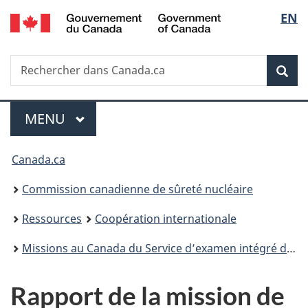
/
Sélec
EN
Passer
Government
au
de
of
contenu
Canada
Recherche
Rechercher
principal
Rec
la
dans
Canada.ca
langu
Menu
MENU
PRINCIPAL
Vous
Canada.ca
êtes
Commission canadienne de sûreté nucléaire
ici
Ressources
Coopération internationale
:
Missions au Canada du Service d’examen intégré de la réglementation
Rapport de la mission de