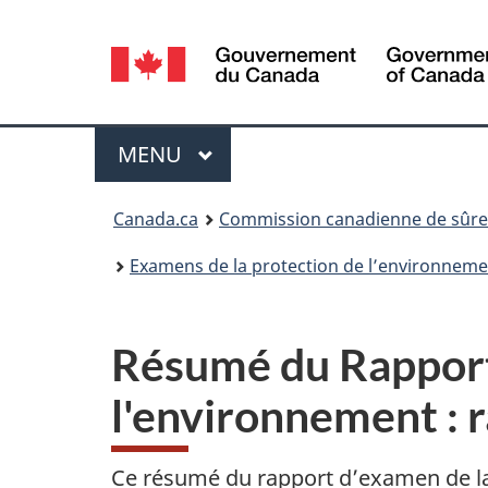
Sélection
de
la
Menu
MENU
PRINCIPAL
langue
Vous
Canada.ca
Commission canadienne de sûret
êtes
Examens de la protection de l’environneme
ici
:
Résumé du Rapport
l'environnement : r
Ce résumé du rapport d’examen de la p