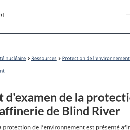
Passer
Passer
au
à
/
R
contenu
« À
Government
d
principal
propos
of
C
de
Canada
ce
site »
é nucléaire
Ressources
Protection de l'environnement
nt
 d'examen de la protecti
affinerie de Blind River
rotection de l’environnement est présenté afin d