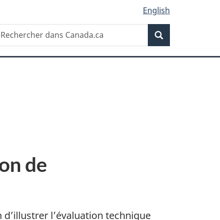
English
Recherche
echercher
Recherche
ans
anada.ca
on de
’illustrer l’évaluation technique