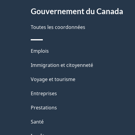
site
Gouvernement du Canada
s
d
Toutes les coordonnées
e
Thèmes
Emplois
l
et
Immigration et citoyenneté
a
sujets
Voyage et tourisme
p
Entreprises
a
Prestations
g
Santé
e