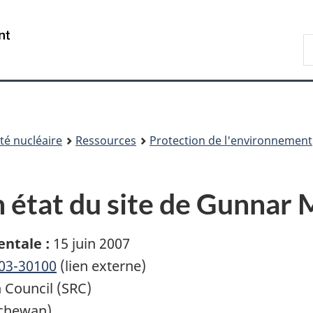
Passer
Passer
au
à
/
R
contenu
« À
Government
d
principal
propos
of
C
de
Canada
ce
site »
é nucléaire
Ressources
Protection de l'environnement
n état du site de Gunnar 
ntale :
15 juin 2007
03-30100
(lien externe)
Council (SRC)
tchewan)