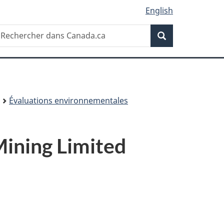
English
Recherche
echercher
Recherche
ans
anada.ca
Évaluations environnementales
Mining Limited