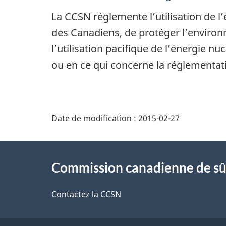
La CCSN réglemente l’utilisation de l’
des Canadiens, de protéger l’enviro
l’utilisation pacifique de l’énergie n
ou en ce qui concerne la réglementat
D
Date de modification :
2015-02-27
é
À
t
Commission canadienne de sû
propos
a
de
Contactez la CCSN
i
ce
l