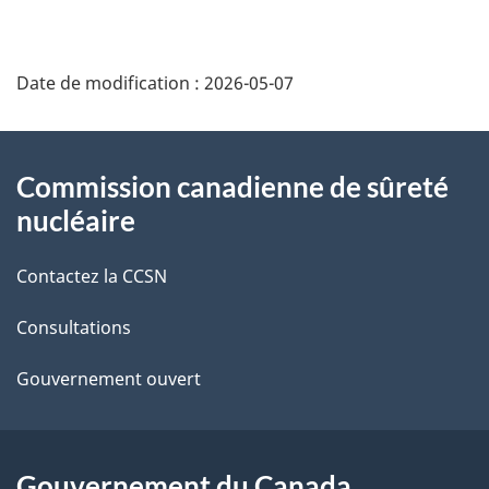
D
Date de modification :
2026-05-07
é
t
À
Commission canadienne de sûreté
a
propos
nucléaire
i
de
Contactez la CCSN
l
ce
s
Consultations
site
d
Gouvernement ouvert
e
l
Gouvernement du Canada