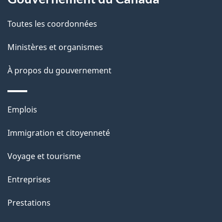
a
Toutes les coordonnées
p
Ministères et organismes
a
À propos du gouvernement
g
e
Thèmes
Emplois
et
Immigration et citoyenneté
sujets
Voyage et tourisme
Entreprises
Prestations