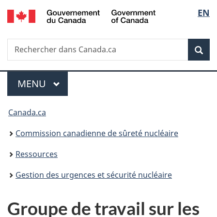
/
Sélec
EN
Passer
Government
au
de
of
contenu
Canada
Recherche
Rechercher
principal
Rec
la
dans
Canada.ca
langu
Menu
MENU
PRINCIPAL
Vous
Canada.ca
êtes
Commission canadienne de sûreté nucléaire
ici
Ressources
:
Gestion des urgences et sécurité nucléaire
Groupe de travail sur les