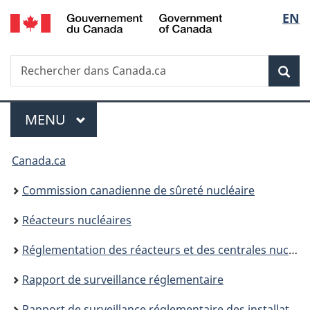
/
Sélec
EN
Passer
Government
au
de
of
contenu
Canada
Recherche
Rechercher
principal
Rec
la
dans
Canada.ca
langu
Menu
MENU
PRINCIPAL
Vous
Canada.ca
êtes
Commission canadienne de sûreté nucléaire
ici
Réacteurs nucléaires
:
Réglementation des réacteurs et des centrales nucléaires
Rapport de surveillance réglementaire
Rapport de surveillance réglementaire des installations de traitement de l’uranium et des substances nucléaires