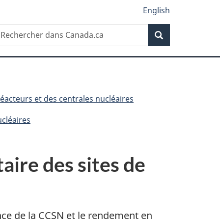
English
Recherche
echercher
Recherche
ans
anada.ca
éacteurs et des centrales nucléaires
ucléaires
aire des sites de
ance de la CCSN et le rendement en