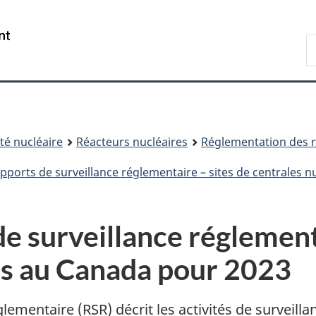
Passer
Passer
au
à
/
R
contenu
« À
Government
d
principal
propos
of
C
de
Canada
ce
site »
é nucléaire
Réacteurs nucléaires
Réglementation des r
pports de surveillance réglementaire – sites de centrales n
e surveillance réglement
es au Canada pour 2023
glementaire (RSR) décrit les activités de surveill