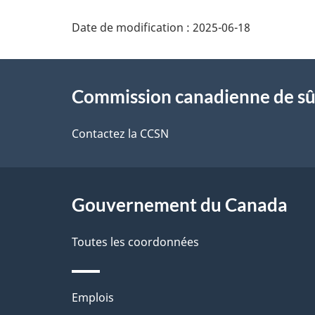
D
Date de modification :
2025-06-18
é
À
t
Commission canadienne de sû
propos
a
de
Contactez la CCSN
i
ce
l
site
Gouvernement du Canada
s
d
Toutes les coordonnées
e
Thèmes
Emplois
l