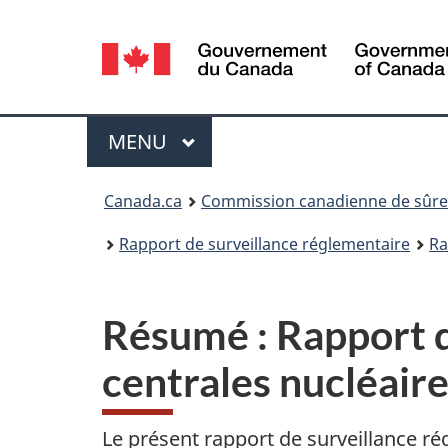
Sélection
de
la
Menu
MENU
PRINCIPAL
langue
Vous
Canada.ca
Commission canadienne de sûret
êtes
Rapport de surveillance réglementaire
Ra
ici
:
Résumé : Rapport d
centrales nucléair
Le présent rapport de surveillance ré