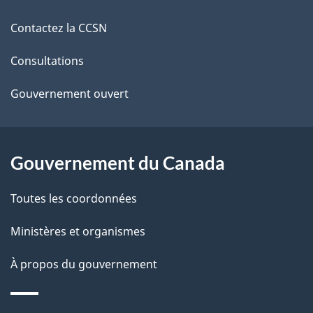
i
de
Contactez la CCSN
l
ce
s
Consultations
site
d
Gouvernement ouvert
e
l
Gouvernement du Canada
a
Toutes les coordonnées
p
Ministères et organismes
a
À propos du gouvernement
g
e