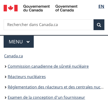
/
Sélec
EN
Passer
Government
au
de
of
contenu
Canada
Recherche
Rechercher
principal
Rec
la
dans
Canada.ca
langu
Menu
MENU
PRINCIPAL
Vous
Canada.ca
êtes
Commission canadienne de sûreté nucléaire
ici
Réacteurs nucléaires
:
Réglementation des réacteurs et des centrales nucléaires
Examen de la conception d’un fournisseur