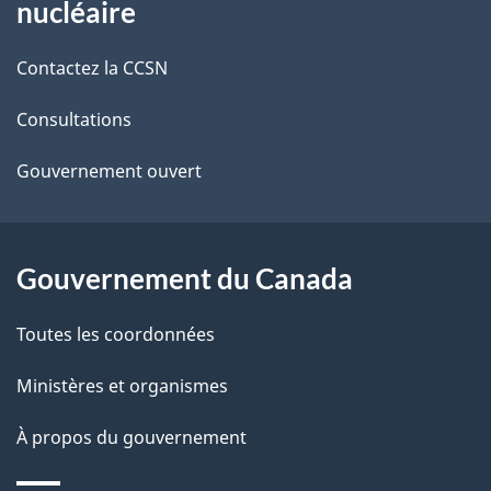
nucléaire
i
de
Contactez la CCSN
l
ce
s
Consultations
site
d
Gouvernement ouvert
e
l
Gouvernement du Canada
a
Toutes les coordonnées
p
Ministères et organismes
a
À propos du gouvernement
g