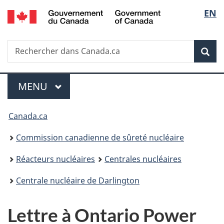
/
Sélec
EN
Passer
Government
au
de
of
contenu
Canada
Recherche
Rechercher
principal
Rec
la
dans
Canada.ca
langu
Menu
MENU
PRINCIPAL
Vous
Canada.ca
êtes
Commission canadienne de sûreté nucléaire
ici
Réacteurs nucléaires
Centrales nucléaires
:
Centrale nucléaire de Darlington
Lettre à Ontario Power