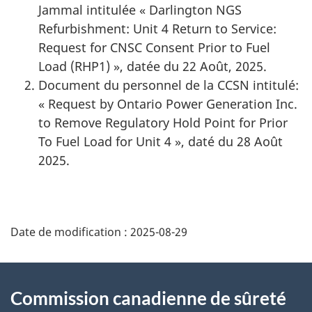
Jammal intitulée « Darlington NGS
Refurbishment: Unit 4 Return to Service:
Request for CNSC Consent Prior to Fuel
Load (RHP1) », datée du 22 Août, 2025.
Document du personnel de la CCSN intitulé:
« Request by Ontario Power Generation Inc.
to Remove Regulatory Hold Point for Prior
To Fuel Load for Unit 4 », daté du 28 Août
2025.
D
Date de modification :
2025-08-29
é
t
À
Commission canadienne de sûreté
a
propos