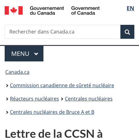
/
Sélec
EN
Passer
Government
au
de
of
contenu
Canada
Recherche
Rechercher
principal
Rec
la
dans
Canada.ca
langu
Menu
MENU
PRINCIPAL
Vous
Canada.ca
êtes
Commission canadienne de sûreté nucléaire
ici
Réacteurs nucléaires
Centrales nucléaires
:
Centrales nucléaires de Bruce A et B
Lettre de la CCSN à