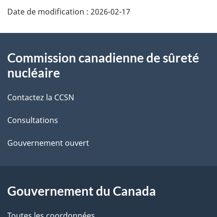
D
Date de modification :
2026-02-17
é
t
À
Commission canadienne de sûreté
a
propos
nucléaire
i
de
Contactez la CCSN
l
ce
s
Consultations
site
d
Gouvernement ouvert
e
l
Gouvernement du Canada
a
Toutes les coordonnées