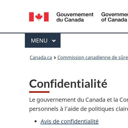
Sélection
de
la
Menu
MENU
PRINCIPAL
langue
Vous
Canada.ca
Commission canadienne de sûret
êtes
ici
Confidentialité
:
Le gouvernement du Canada et la Co
personnels à l’aide de politiques clai
Avis de confidentialité