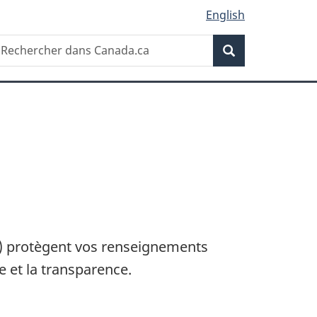
English
Recherche
echercher
Recherche
ans
anada.ca
) protègent vos renseignements
e et la transparence.