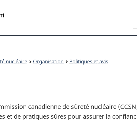
Passer
Passer
au
à
/
R
contenu
« À
Government
d
principal
propos
of
C
de
Canada
ce
site »
é nucléaire
Organisation
Politiques et avis
mmission canadienne de sûreté nucléaire (CCSN
res et de pratiques sûres pour assurer la confianc